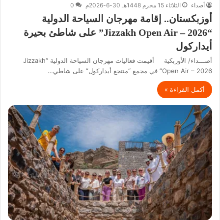
أصداء
الثلاثاء 15 محرم 1448هـ 30-6-2026م
0
أوزبكستان.. إقامة مهرجان السياحة الدولية
“Jizzakh Open Air – 2026” على شاطئ بحيرة
أيداركول
أصـــداء/ الأوزبكية أقيمت فعاليات مهرجان السياحة الدولية “Jizzakh
Open Air – 2026” في مجمع “منتجع أيداركول” على شاطي…
أكمل القراءة »