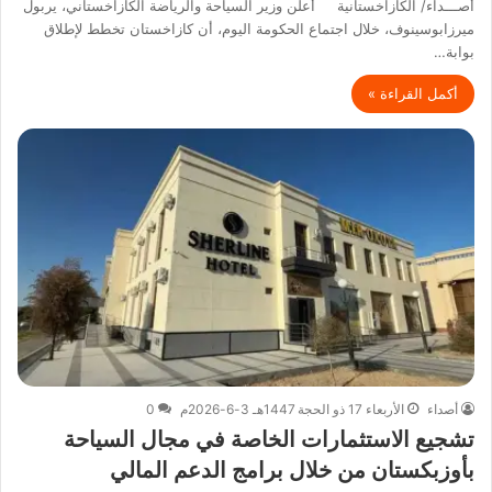
أصـــداء/ الكازاخستانية أعلن وزير السياحة والرياضة الكازاخستاني، يربول
ميرزابوسينوف، خلال اجتماع الحكومة اليوم، أن كازاخستان تخطط لإطلاق
بوابة…
أكمل القراءة »
أصداء
الأربعاء 17 ذو الحجة 1447هـ 3-6-2026م
0
تشجيع الاستثمارات الخاصة في مجال السياحة
بأوزبكستان من خلال برامج الدعم المالي