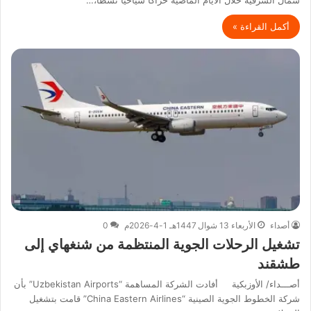
أكمل القراءة »
أصداء
الأربعاء 13 شوال 1447هـ 1-4-2026م
0
تشغيل الرحلات الجوية المنتظمة من شنغهاي إلى
طشقند
أصـــداء/ الأوزبكية أفادت الشركة المساهمة “Uzbekistan Airports” بأن
شركة الخطوط الجوية الصينية “China Eastern Airlines” قامت بتشغيل