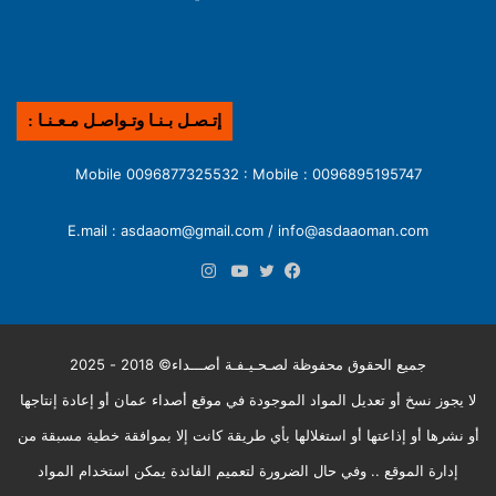
إتـصـل بـنـا وتـواصـل مـعـنـا :
0096895195747 : Mobile 0096877325532 : Mobile
E.mail : asdaaom@gmail.com / info@asdaaoman.com
انستقرام
فيسبوك
تويتر
يوتيوب
جميع الحقوق محفوظة لصـحـيـفـة أصـــداء© 2018 - 2025
لا يجوز نسخ أو تعديل المواد الموجودة في موقع أصداء عمان أو إعادة إنتاجها
أو نشرها أو إذاعتها أو استغلالها بأي طريقة كانت إلا بموافقة خطية مسبقة من
إدارة الموقع .. وفي حال الضرورة لتعميم الفائدة يمكن استخدام المواد