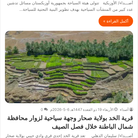
أصـــداء/ الأوزبكية تتولى هيئة السياحة بجمهورية أوزبكستان مسائل تدشين
عدد كبير من المنشآت السياحية بهدف تطوير البنية التحتية للسياحة…
أكمل القراءة »
أصداء
الأربعاء 19 ذو القعدة 1447هـ 6-5-2026م
0
قرية الخد بولاية صحار وجهة سياحية لزوار محافظة
شمال الباطنة خلال فصل الصيف
أصـــداء/ سليمان الذهلي تعد قرية الخد إحدى قرى وادي حيبي بولاية صحار