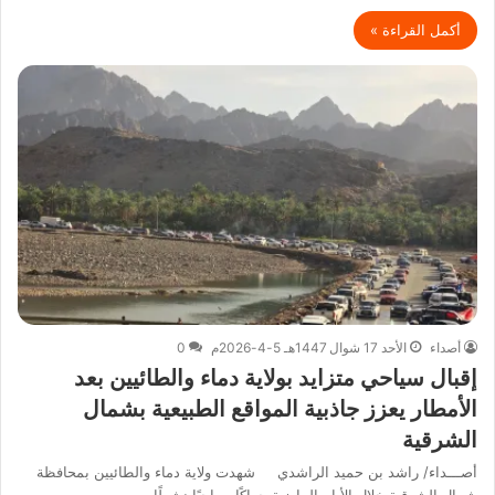
أكمل القراءة »
أصداء
الأحد 17 شوال 1447هـ 5-4-2026م
0
إقبال سياحي متزايد بولاية دماء والطائيين بعد
الأمطار يعزز جاذبية المواقع الطبيعية بشمال
الشرقية
أصـــداء/ راشد بن حميد الراشدي شهدت ولاية دماء والطائيين بمحافظة
شمال الشرقية خلال الأيام الماضية حراكًا سياحيًا نشطًا،…