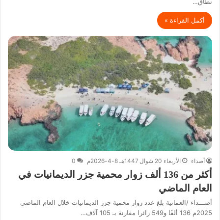
نطاق…
أكمل القراءة »
أصداء
الأربعاء 20 شوال 1447هـ 8-4-2026م
0
أكثر من 136 ألف زوار محمية جزر الديمانيات في
العام الماضي
أصـــداء /العمانية بلغ عدد زوار محمية جزر الديمانيات خلال العام الماضي
2025م 136 ألفًا و549 زائرا مقارنة بـ 105 آلاف…