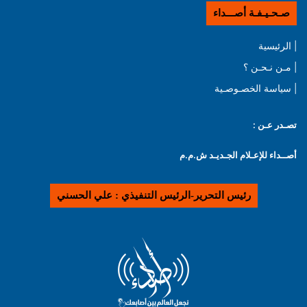
صـحـيـفـة أصـــداء
| الرئيسية
| مـن نـحـن ؟
| سياسة الخصـوصـية
تصـدر عـن :
أصــداء للإعـلام الجـديـد ش.م.م
رئيس التحرير-الرئيس التنفيذي : علي الحسني