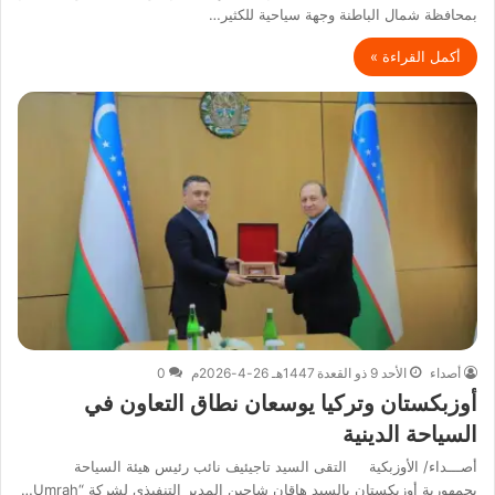
بمحافظة شمال الباطنة وجهة سياحية للكثير…
أكمل القراءة »
أصداء
الأحد 9 ذو القعدة 1447هـ 26-4-2026م
0
أوزبكستان وتركيا يوسعان نطاق التعاون في
السياحة الدينية
أصـــداء/ الأوزبكية التقى السيد تاجيئيف نائب رئيس هيئة السياحة
بجمهورية أوزبكستان بالسيد هاقان شاحين المدير التنفيذي لشركة “Umrah…