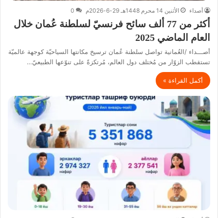
أصداء
الأثنين 14 محرم 1448هـ 29-6-2026م
0
أكثر من 77 ألف سائح فرنسيّ لسلطنة عُمان خلال
العام الماضي 2025
أصـــداء /العُمانية تواصل سلطنة عُمان ترسيخ مكانتها السياحيّة كوجهة عالميّة
تستقطب الزوّار من مُختلف دول العالم، مُرتكزةً على تنوّعها الطبيعيّ…
أكمل القراءة »