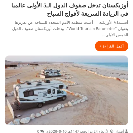
أوزبكستان تدخل صفوف الدول الـ5 الأولى عالميا
في الزيادة السريعة لأفواج السياح
أصـــداء/ الأوزبكية أعلنت منظمة الأمم المتحدة للسياحة عن تقريرها
بعنوان “World Tourism Barometer”. ودخلت أوزبكستان صفوف الدول
الخمس الأولى…
أكمل القراءة »
أصداء
الأربعاء 24 ذو الحجة 1447هـ 10-6-2026م
0