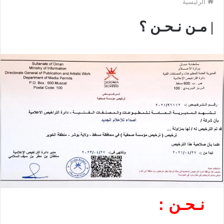
الرئيسية
| مـن نـحـن ؟
نـحـن :