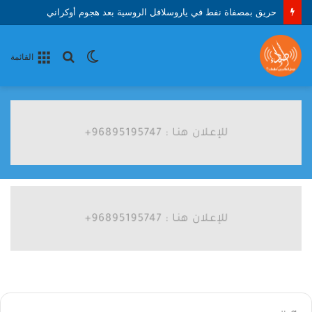
حريق بمصفاة نفط في ياروسلافل الروسية بعد هجوم أوكراني
الوضع
بحث
القائمة
المظلم
عن