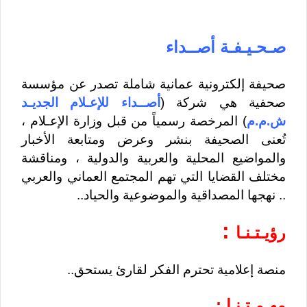
صـحـيـفـة أصــداء
صحيفة إلكترونية عمانية شاملة تصدر عن مؤسسة
صحفية هي شركة (
أصــداء للإعـلام الجديـد
ش.م.م
) المرخصة رسمياً من قبل وزارة الإعـلام ،
تُعنى الصحيفة بنشر وعرض ومتابعة الأخبار
والمواضيع المحلية والعربية والدولية ، ومناقشة
مختلف القضايا التي تهم المجتمع العماني والعربي
..
نهجها المصداقية والموضوعية والحياد..
:
رؤيـتـنـا
منصة إعلامية تحترم الفكر لقارئ يستحق..
مهـمـتـنـا :