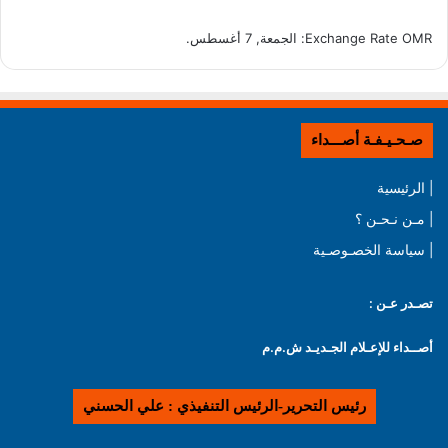
OMR
Exchange Rate
: الجمعة, 7 أغسطس.
صـحـيـفـة أصـــداء
| الرئيسية
| مـن نـحـن ؟
| سياسة الخصـوصـية
تصـدر عـن :
أصــداء للإعـلام الجـديـد ش.م.م
رئيس التحرير-الرئيس التنفيذي : علي الحسني