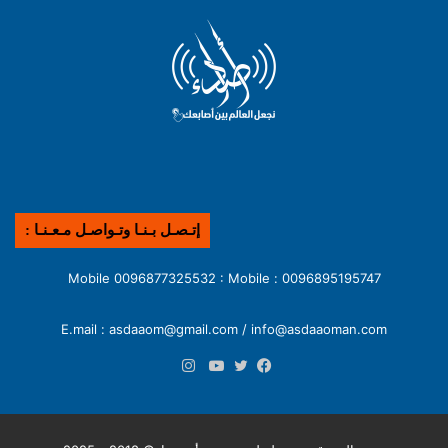
إتـصـل بـنـا وتـواصـل مـعـنـا :
0096895195747 : Mobile 0096877325532 : Mobile
E.mail : asdaaom@gmail.com / info@asdaaoman.com
انستقرام
فيسبوك
تويتر
يوتيوب