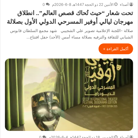
أصداء
الأثنين 22 ذو الحجة 1447هـ 8-6-2026م
0
تحت شعار “حيث تُحاك قصص العالم”.. انطلاق
مهرجان ليالي أوفير المسرحي الدولي الأول بصلالة
صلالة -اللجنة الإعلامية تصوير علي الشجيبي شهد مجمع السلطان قابوس
الشبابي للثقافة والترفيه بصلالة مساء أمس (الأحد) حفل افتتاح…
أكمل القراءة »
أصداء
الخميس 18 ذو الحجة 1447هـ 4-6-2026م
0