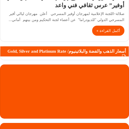
أوفير” عرس ثقافي فني واعد
صلالة-اللجنة الإعلامية لمهرجان أوفير المسرحي أعلن مهرجان ليالي أفير
المسرحي الدولي “للديودراما” عن أعضاء لجنة التحكيم ومن بينهم أماني…
أكمل القراءة »
أسعار الذهب والفضة والبلاتينيوم/ Gold, Silver and Platinum Rate