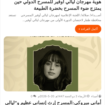
هوية مهرجان ليالي أوفير للمسرح الدولي حين
يمتزج ضوء المسرح بخضرة الطبيعة
أصـــداء/ صلالة/ اللجنة الإعلامية لمهرجان ليالي أوفير المسرحي تستعد
محافظة ظفار لاحتضان الدورة الأولى من مهرجان ليالي أوفير…
أكمل القراءة »
أصداء
الأربعاء 3 ذو الحجة 1447هـ 20-5-2026م
0
أماني مبروكي:المسرح إرث إنساني عظيم و”ليالي