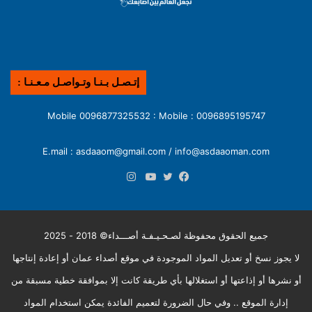
إتـصـل بـنـا وتـواصـل مـعـنـا :
0096895195747 : Mobile 0096877325532 : Mobile
E.mail : asdaaom@gmail.com / info@asdaaoman.com
انستقرام
فيسبوك
تويتر
يوتيوب
جميع الحقوق محفوظة لصـحـيـفـة أصـــداء© 2018 - 2025
لا يجوز نسخ أو تعديل المواد الموجودة في موقع أصداء عمان أو إعادة إنتاجها
أو نشرها أو إذاعتها أو استغلالها بأي طريقة كانت إلا بموافقة خطية مسبقة من
إدارة الموقع .. وفي حال الضرورة لتعميم الفائدة يمكن استخدام المواد