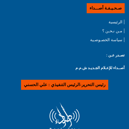
صـحـيـفـة أصـــداء
| الرئيسية
| مـن نـحـن ؟
| سياسة الخصـوصـية
تصـدر عـن :
أصــداء للإعـلام الجـديـد ش.م.م
رئيس التحرير-الرئيس التنفيذي : علي الحسني