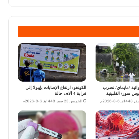
وائية /مايماي/ تضرب
الكونغو: ارتفاع الإصابات بإيبولا إلى
وس سور/ الفلبينية
قرابة 4 آلاف حالة
الخميس 23 صفر 1448هـ 6-8-2026م