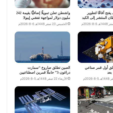
تح آفاقًا لتطوير
واشنطن تعلن تمويلًا إضافيًّا بقيمة 242
ن المنتشر إلى الكبد
مليون دولار لمواجهة تفشي إيبولا
الخميس 23 صفر 1448هـ 6-8-2026م
لق أول قمر صناعي
الصين تطلق صاروخ “سمارت
بعد
دراغون-3” حاملًا قمرين اصطناعيين
الأربعاء 22 صفر 1448هـ 5-8-2026م