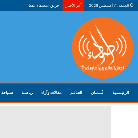
حريق بمصفاة نفط في ياروسلافل ال
الجمعة , 7 أغسطس 2026
آخر الأخبار
الرئيـسـية
عُــمـان
العـالـم
مقالات وآراء
رياضـة
سـياحة