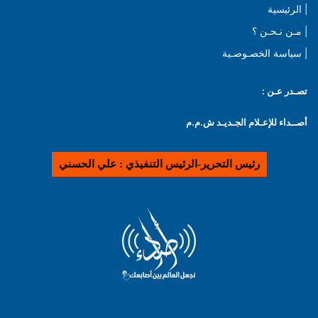
| الرئيسية
| مـن نـحـن ؟
| سياسة الخصـوصـية
تصـدر عـن :
أصــداء للإعـلام الجـديـد ش.م.م
رئيس التحرير-الرئيس التنفيذي : علي الحسني