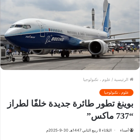
الرئيسية
/
علوم ، تكنولوجيا
علوم ، تكنولوجيا
بوينغ تطور طائرة جديدة خلفًا لطراز
“737 ماكس”
أصداء
الثلاثاء 8 ربيع الثاني 1447هـ 30-9-2025م