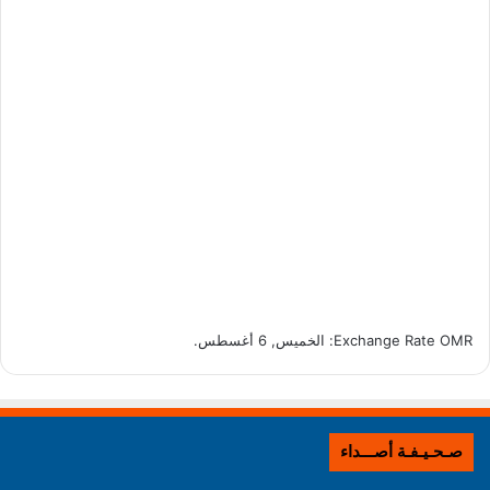
OMR
Exchange Rate
: الخميس, 6 أغسطس.
صـحـيـفـة أصـــداء