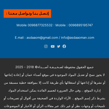
إتـصـل بـنـا وتـواصـل مـعـنـا :
0096895195747 : Mobile 0096877325532 : Mobile
E.mail : asdaaom@gmail.com / info@asdaaoman.com
انستقرام
فيسبوك
تويتر
يوتيوب
جميع الحقوق محفوظة لصـحـيـفـة أصـــداء© 2018 - 2025
لا يجوز نسخ أو تعديل المواد الموجودة في موقع أصداء عمان أو إعادة إنتاجها
أو نشرها أو إذاعتها أو استغلالها بأي طريقة كانت إلا بموافقة خطية مسبقة من
إدارة الموقع .. وفي حال الضرورة لتعميم الفائدة يمكن استخدام المواد
بشرط ذكر إسم الموقع .. الآراء الواردة في الصحيفة من أقوال أو تصريحات أو
تلميحات أو وجهات نظر أو غير ذلك عبر مقالات الرأي أو الأخبار أو الموضوعات