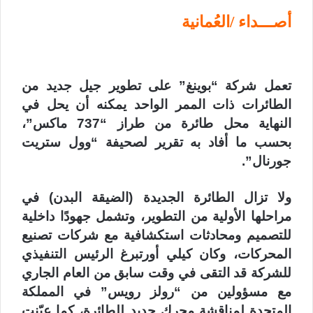
أصـــداء /العُمانية
تعمل شركة “بوينغ” على تطوير جيل جديد من
الطائرات ذات الممر الواحد يمكنه أن يحل في
النهاية محل طائرة من طراز “737 ماكس”،
بحسب ما أفاد به تقرير لصحيفة “وول ستريت
جورنال”.
ولا تزال الطائرة الجديدة (الضيقة البدن) في
مراحلها الأولية من التطوير، وتشمل جهودًا داخلية
للتصميم ومحادثات استكشافية مع شركات تصنيع
المحركات، وكان كيلي أورتبرغ الرئيس التنفيذي
للشركة قد التقى في وقت سابق من العام الجاري
مع مسؤولين من “رولز رويس” في المملكة
المتحدة لمناقشة محرك جديد للطائرة، كما عيّنت