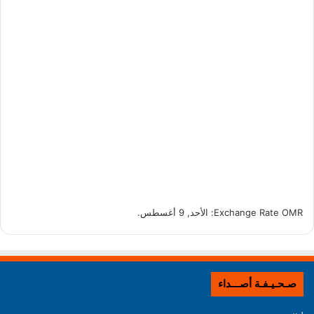
OMR
Exchange Rate
: الأحد, 9 أغسطس.
صـحـيـفـة أصـــداء