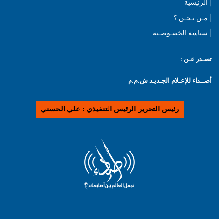
| الرئيسية
| مـن نـحـن ؟
| سياسة الخصـوصـية
تصـدر عـن :
أصــداء للإعـلام الجـديـد ش.م.م
رئيس التحرير-الرئيس التنفيذي : علي الحسني