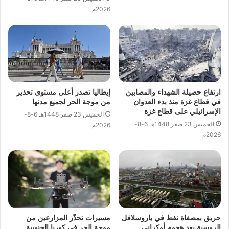
2026م
ارتفاع حصيلة الشهداء والمصابين
إيطاليا تصدر أعلى مستوى تحذير
في قطاع غزة منذ بدء العدوان
من موجة الحر لجميع مدنها
الإسرائيلي على قطاع غزة
الخميس 23 صفر 1448هـ 6-8-
الخميس 23 صفر 1448هـ 6-8-
2026م
2026م
حريق بمصفاة نفط في ياروسلافل
مسيرات تحذّر المزارعين من
الروسية بعد هجوم أوكراني
موجة الحر في كوريا الجنوبية