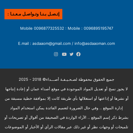
إتـصـل بـنـا وتـواصـل مـعـنـا :
0096895195747 : Mobile 0096877325532 : Mobile
E.mail : asdaaom@gmail.com / info@asdaaoman.com
انستقرام
فيسبوك
تويتر
يوتيوب
جميع الحقوق محفوظة لصـحـيـفـة أصـــداء© 2018 - 2025
لا يجوز نسخ أو تعديل المواد الموجودة في موقع أصداء عمان أو إعادة إنتاجها
أو نشرها أو إذاعتها أو استغلالها بأي طريقة كانت إلا بموافقة خطية مسبقة من
إدارة الموقع .. وفي حال الضرورة لتعميم الفائدة يمكن استخدام المواد
بشرط ذكر إسم الموقع .. الآراء الواردة في الصحيفة من أقوال أو تصريحات أو
تلميحات أو وجهات نظر أو غير ذلك عبر مقالات الرأي أو الأخبار أو الموضوعات