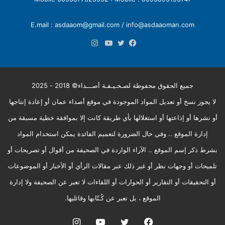
E.mail : asdaaom@gmail.com / info@asdaaoman.com
انستقرام
فيسبوك
تويتر
يوتيوب
جميع الحقوق محفوظة لصـحـيـفـة أصـــداء© 2018 - 2025
لا يجوز نسخ أو تعديل المواد الموجودة في موقع أصداء عمان أو إعادة إنتاجها
أو نشرها أو إذاعتها أو استغلالها بأي طريقة كانت إلا بموافقة خطية مسبقة من
إدارة الموقع .. وفي حال الضرورة لتعميم الفائدة يمكن استخدام المواد
بشرط ذكر إسم الموقع .. الآراء الواردة في الصحيفة من أقوال أو تصريحات أو
تلميحات أو وجهات نظر أو غير ذلك عبر مقالات الرأي أو الأخبار أو الموضوعات
أو التحقيقات أو التقارير أو الحوارات أو اللقاءات لا تعبر عن الصحيفة ولا إدارة
الموقع ، بل تعبر عن كُـتّابها وقائليها.
فيسبوك
تويتر
يوتيوب
انستقرام