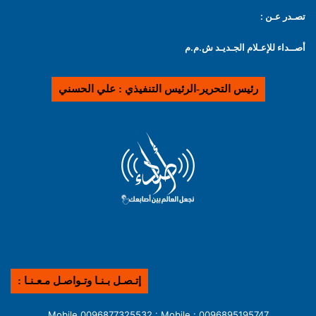
تصـدر عـن :
أصــداء للإعـلام الجـديـد ش.م.م
رئيس التحرير-الرئيس التنفيذي : علي الحسني
إتـصـل بـنـا وتـواصـل مـعـنـا :
0096895195747 : Mobile 0096877325532 : Mobile