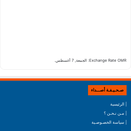
OMR
Exchange Rate
: الجمعة, 7 أغسطس.
صـحـيـفـة أصـــداء
| الرئيسية
| مـن نـحـن ؟
| سياسة الخصـوصـية