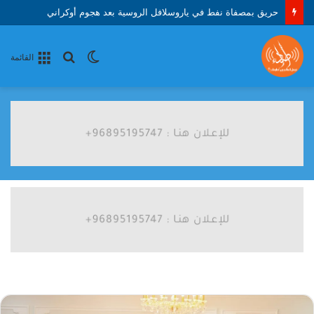
حريق بمصفاة نفط في ياروسلافل الروسية بعد هجوم أوكراني
الوضع
بحث
القائمة
المظلم
عن