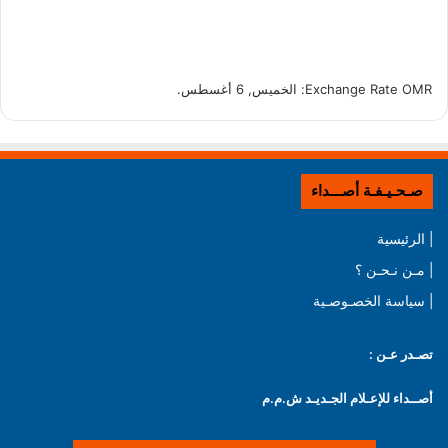
OMR
Exchange Rate
: الخميس, 6 أغسطس.
صـحـيـفـة أصـــداء
| الرئيسية
| مـن نـحـن ؟
| سياسة الخصـوصـية
تصـدر عـن :
أصــداء للإعـلام الجـديـد ش.م.م