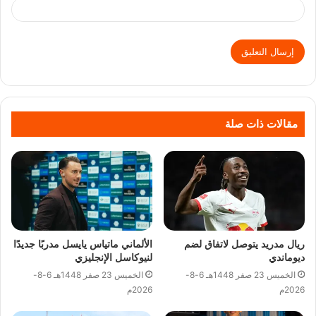
مقالات ذات صلة
ريال مدريد يتوصل لاتفاق لضم
الألماني ماتياس يايسل مدربًا جديدًا
ديوماندي
لنيوكاسل الإنجليزي
الخميس 23 صفر 1448هـ 6-8-
الخميس 23 صفر 1448هـ 6-8-
2026م
2026م