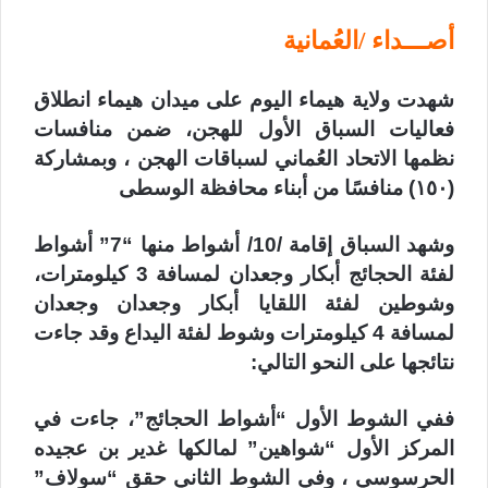
أصـــداء /العُمانية
شهدت ولاية هيماء اليوم على ميدان هيماء انطلاق
فعاليات السباق الأول للهجن، ضمن منافسات
نظمها الاتحاد العُماني لسباقات الهجن ، وبمشاركة
(١٥٠) منافسًا من أبناء محافظة الوسطى
وشهد السباق إقامة /10/ أشواط منها “7” أشواط
لفئة الحجائج أبكار وجعدان لمسافة 3 كيلومترات،
وشوطين لفئة اللقايا أبكار وجعدان وجعدان
لمسافة 4 كيلومترات وشوط لفئة اليداع وقد جاءت
نتائجها على النحو التالي:
ففي الشوط الأول “أشواط الحجائج”، جاءت في
المركز الأول “شواهين” لمالكها غدير بن عجيده
الحرسوسي ، وفي الشوط الثاني حقق “سولاف”