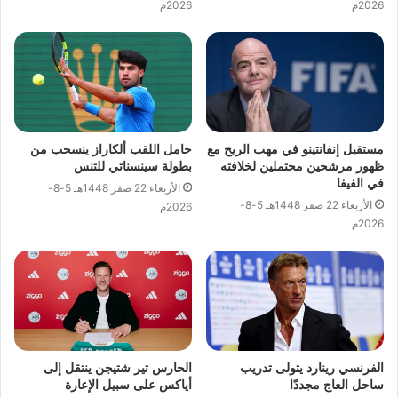
2026م
2026م
مستقبل إنفانتينو في مهب الريح مع
حامل اللقب ألكاراز ينسحب من
ظهور مرشحين محتملين لخلافته
بطولة سينسناتي للتنس
في الفيفا
الأربعاء 22 صفر 1448هـ 5-8-
الأربعاء 22 صفر 1448هـ 5-8-
2026م
2026م
الفرنسي رينارد يتولى تدريب
الحارس تير شتيجن ينتقل إلى
ساحل العاج مجددًا
أياكس على سبيل الإعارة