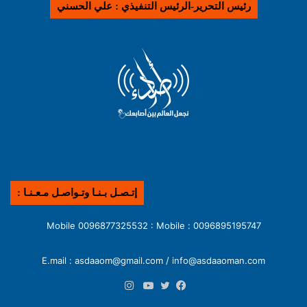
رئيس التحرير-الرئيس التنفيذي : علي الحسني
إتـصـل بـنـا وتـواصـل مـعـنـا :
0096895195747 : Mobile 0096877325532 : Mobile
E.mail : asdaaom@gmail.com / info@asdaaoman.com
انستقرام
فيسبوك
تويتر
يوتيوب