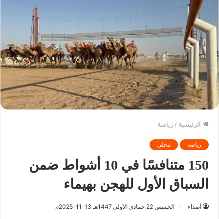
الرئيسية
/
رياضة
رياضة
محلي
150 متنافسًا في 10 أشواط ضمن
السباق الأول للهجن بهيماء
أصداء
الخميس 22 جمادى الأولى 1447هـ 13-11-2025م