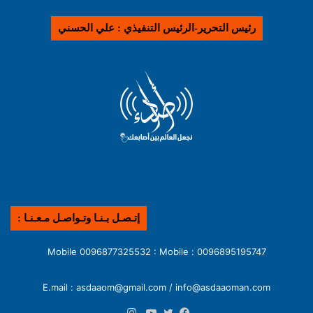
رئيس التحرير-الرئيس التنفيذي : علي الحسني
إتـصـل بـنـا وتـواصـل مـعـنـا :
0096895195747 : Mobile 0096877325532 : Mobile
E.mail : asdaaom@gmail.com / info@asdaaoman.com