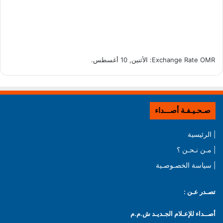
OMR
Exchange Rate
: الأثنين, 10 أغسطس.
صـحـيـفـة أصـــداء
| الرئيسية
| مـن نـحـن ؟
| سياسة الخصـوصـية
تصـدر عـن :
أصــداء للإعـلام الجـديـد ش.م.م