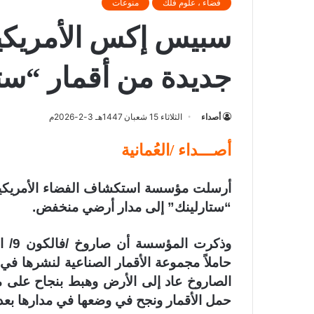
فضاء ، علوم فلك
منوعات
سبيس إكس الأمريكي
جديدة من أقمار “ستا
أصداء
الثلاثاء 15 شعبان 1447هـ 3-2-2026م
أصـــداء /العُمانية
“ستارلينك” إلى مدار أرضي منخفض.
وذكر
حاملاً مجموعة الأقمار الصناعية لنشرها في
الصاروخ عاد إلى الأرض وهبط بنجاح على مت
حمل الأقمار ونجح في وضعها في مدارها بعد 