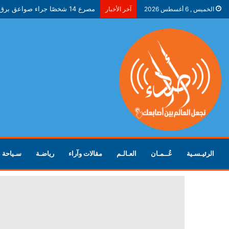
مصرع 14 شخصًا جراء صواعق برق في ولاية جاركاند الهندية
الخميس , 6 أغسطس 2026
آخر الأخبار
الرئيـسـية
عُــمـان
العـالـم
مقالات وآراء
رياضـة
سـياحة