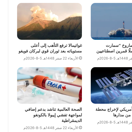
صاروخ “سمارت
غواتيمالا ترفع التأهب إلى أعلى
مستوياته بعد ثوران قوي لبركان فويغو
الأربعاء 22 صفر 1448هـ 5-8-2026م
مريكي لإخراج محطة
الصحة العالمية تناشد بدعم إضافي
 من مدارها
لمواجهة تفشي إيبولا بالكونغو
الديمقراطية
الأربعاء 22 صفر 1448هـ 5-8-2026م