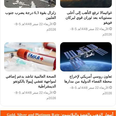
غواتيمالا ترفع التأهب إلى أعلى
زلزال بقوة 6,3 درجة يضرب جنوب
مستوياته بعد ثوران قوي لبركان
الفلبين
فويغو
الأربعاء 22 صفر 1448هـ 5-8-
الأربعاء 22 صفر 1448هـ 5-8-
2026م
2026م
تعاون روسي أمريكي لإخراج
الصحة العالمية تناشد بدعم إضافي
محطة الفضاء الدولية من مدارها
لمواجهة تفشي إيبولا بالكونغو
الديمقراطية
الأربعاء 22 صفر 1448هـ 5-8-
الأربعاء 22 صفر 1448هـ 5-8-
2026م
2026م
أسعار الذهب والفضة والبلاتينيوم/ Gold, Silver and Platinum Rate