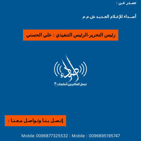
تصـدر عـن :
أصــداء للإعـلام الجـديـد ش.م.م
رئيس التحرير-الرئيس التنفيذي : علي الحسني
إتـصـل بـنـا وتـواصـل مـعـنـا :
0096895195747 : Mobile 0096877325532 : Mobile