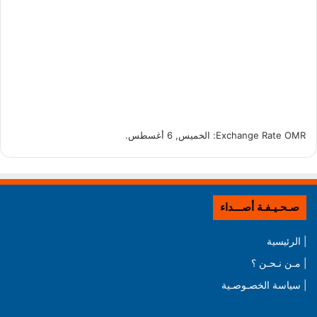
OMR
Exchange Rate
: الخميس, 6 أغسطس.
صـحـيـفـة أصـــداء
| الرئيسية
| مـن نـحـن ؟
| سياسة الخصـوصـية