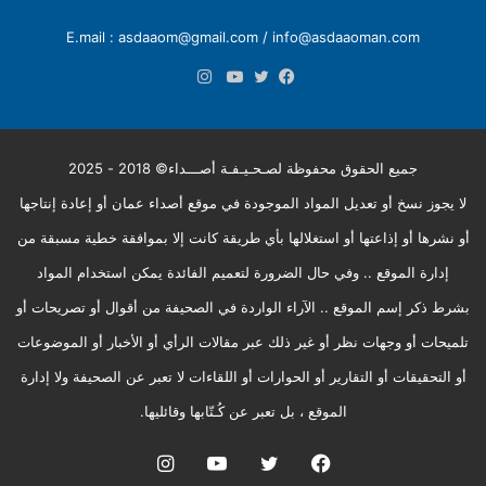
E.mail : asdaaom@gmail.com / info@asdaaoman.com
انستقرام
فيسبوك
تويتر
يوتيوب
جميع الحقوق محفوظة لصـحـيـفـة أصـــداء© 2018 - 2025
لا يجوز نسخ أو تعديل المواد الموجودة في موقع أصداء عمان أو إعادة إنتاجها
أو نشرها أو إذاعتها أو استغلالها بأي طريقة كانت إلا بموافقة خطية مسبقة من
إدارة الموقع .. وفي حال الضرورة لتعميم الفائدة يمكن استخدام المواد
بشرط ذكر إسم الموقع .. الآراء الواردة في الصحيفة من أقوال أو تصريحات أو
تلميحات أو وجهات نظر أو غير ذلك عبر مقالات الرأي أو الأخبار أو الموضوعات
أو التحقيقات أو التقارير أو الحوارات أو اللقاءات لا تعبر عن الصحيفة ولا إدارة
الموقع ، بل تعبر عن كُـتّابها وقائليها.
فيسبوك
تويتر
يوتيوب
انستقرام