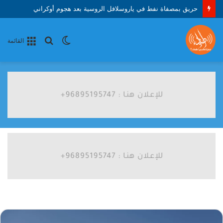
حريق بمصفاة نفط في ياروسلافل الروسية بعد هجوم أوكراني
الوضع
بحث
القائمة
المظلم
عن