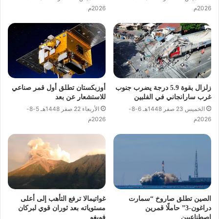
2026م
2026م
زلزال بقوة 5.9 درجة يضرب جنوب
أوزبكستان تطلق أول قمر صناعي
غرب سارانجاني في الفلبين
للاستشعار عن بعد
الخميس 23 صفر 1448هـ 6-8-
الأربعاء 22 صفر 1448هـ 5-8-
2026م
2026م
الصين تطلق صاروخ “سمارت
غواتيمالا ترفع التأهب إلى أعلى
دراغون-3” حاملًا قمرين
مستوياته بعد ثوران قوي لبركان
اصطناعيين
فويغو