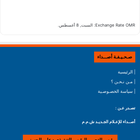
OMR
Exchange Rate
: السبت, 8 أغسطس.
صـحـيـفـة أصـــداء
| الرئيسية
| مـن نـحـن ؟
| سياسة الخصـوصـية
تصـدر عـن :
أصــداء للإعـلام الجـديـد ش.م.م