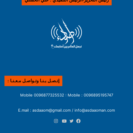
رئيس التحرير-الرئيس التنفيذي : علي الحسني
إتـصـل بـنـا وتـواصـل مـعـنـا :
0096895195747 : Mobile 0096877325532 : Mobile
E.mail : asdaaom@gmail.com / info@asdaaoman.com
انستقرام
فيسبوك
تويتر
يوتيوب