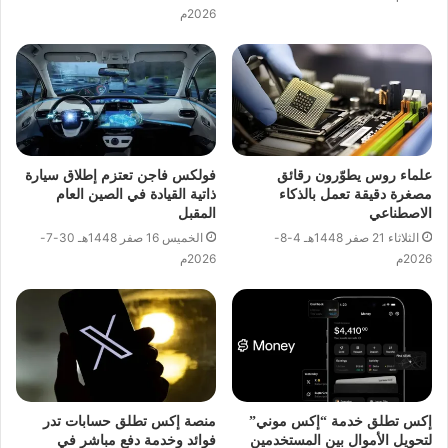
2026م
علماء روس يطوّرون رقائق
فولكس فاجن تعتزم إطلاق سيارة
مصغرة دقيقة تعمل بالذكاء
ذاتية القيادة في الصين العام
الاصطناعي
المقبل
الثلاثاء 21 صفر 1448هـ 4-8-
الخميس 16 صفر 1448هـ 30-7-
2026م
2026م
إكس تطلق خدمة “إكس موني”
منصة إكس تطلق حسابات تدر
لتحويل الأموال بين المستخدمين
فوائد وخدمة دفع مباشر في