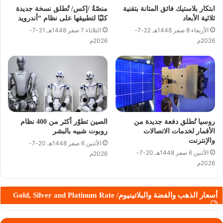
ابتكار بلاستيك فائق المتانة بتقنية
منصّةُ /إكس/ تُطلق نسخة جديدة
ثلاثية الأبعاد
كليّا لتطبيقها على نظام “أندرويد
الأربعاء 8 صفر 1448هـ 22-7-
الثلاثاء 7 صفر 1448هـ 21-7-
2026م
2026م
روسيا تُطلق دفعة جديدة من
الصين تطوّر أكثر من 400 نظام
الأقمار لخدمات الاتصالات
روبوت شبيه بالبشر
والإنترنت
الأثنين 6 صفر 1448هـ 20-7-
الأثنين 6 صفر 1448هـ 20-7-
2026م
2026م
أسعار الذهب والفضة والبلاتينيوم/ Gold, Silver and Platinum Rate