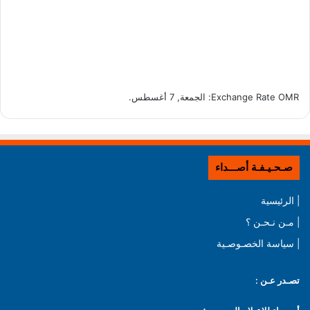
OMR
Exchange Rate
: الجمعة, 7 أغسطس.
صـحـيـفـة أصـــداء
| الرئيسية
| مـن نـحـن ؟
| سياسة الخصـوصـية
تصـدر عـن :