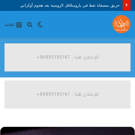
حريق بمصفاة نفط في ياروسلافل الروسية بعد هجوم أوكراني
الوضع
بحث
القائمة
المظلم
عن