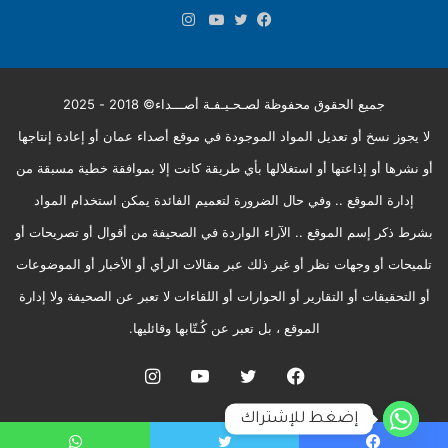
انستقرام
فيسبوك
تويتر
يوتيوب
جميع الحقوق محفوظة لصـحـيـفـة أصـــداء© 2018 - 2025
لا يجوز نسخ أو تعديل المواد الموجودة في موقع أصداء عمان أو إعادة إنتاجها
أو نشرها أو إذاعتها أو استغلالها بأي طريقة كانت إلا بموافقة خطية مسبقة من
إدارة الموقع .. وفي حال الضرورة لتعميم الفائدة يمكن استخدام المواد
بشرط ذكر إسم الموقع .. الآراء الواردة في الصحيفة من أقوال أو تصريحات أو
تلميحات أو وجهات نظر أو غير ذلك عبر مقالات الرأي أو الأخبار أو الموضوعات
أو التحقيقات أو التقارير أو الحوارات أو اللقاءات لا تعبر عن الصحيفة ولا إدارة
الموقع ، بل تعبر عن كُـتّابها وقائليها.
فيسبوك
تويتر
يوتيوب
انستقرام
إضغط للإشتراك