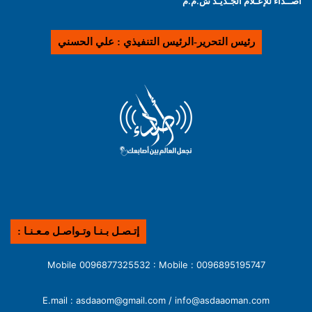
أصــداء للإعـلام الجـديـد ش.م.م
رئيس التحرير-الرئيس التنفيذي : علي الحسني
إتـصـل بـنـا وتـواصـل مـعـنـا :
0096895195747 : Mobile 0096877325532 : Mobile
E.mail : asdaaom@gmail.com / info@asdaaoman.com