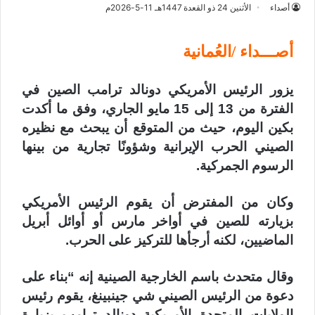
أصداء
الأثنين 24 ذو القعدة 1447هـ 11-5-2026م
أصـــداء /العُمانية
يزور الرئيس الأمريكي دونالد ترامب الصين في
الفترة من 13 إلى 15 مايو الجاري، وفق ما أكدت
بكين اليوم، حيث من المتوقع أن يبحث مع نظيره
الصيني الحرب الإيرانية وشؤونًا تجارية من بينها
الرسوم الجمركية.
وكان من المفترض أن يقوم الرئيس الأمريكي
بزيارته للصين في أواخر مارس أو أوائل أبريل
الماضيين، لكنه أرجأها للتركيز على الحرب.
وقال متحدث باسم الخارجية الصينية إنه “بناء على
دعوة من الرئيس الصيني شي جينبينغ، يقوم رئيس
الولايات المتحدة الأمريكية دونالد ترامب بزيارة