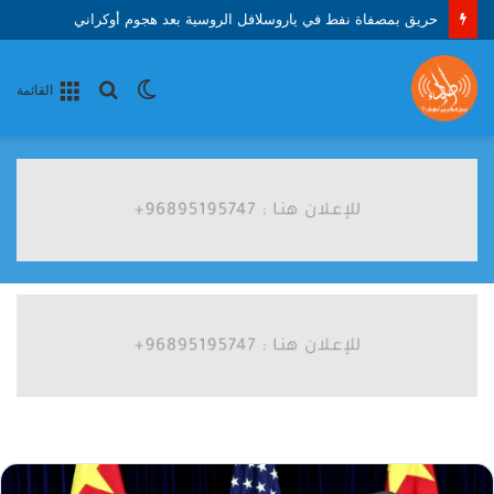
حريق بمصفاة نفط في ياروسلافل الروسية بعد هجوم أوكراني
الوضع
بحث
القائمة
المظلم
عن