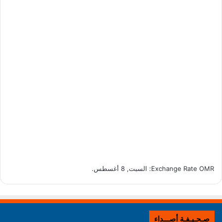
OMR
Exchange Rate
: السبت, 8 أغسطس.
صـحـيـفـة أصـــداء