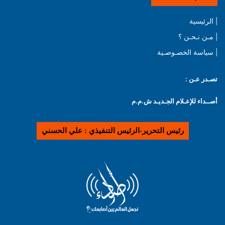
| الرئيسية
| مـن نـحـن ؟
| سياسة الخصـوصـية
تصـدر عـن :
أصــداء للإعـلام الجـديـد ش.م.م
رئيس التحرير-الرئيس التنفيذي : علي الحسني