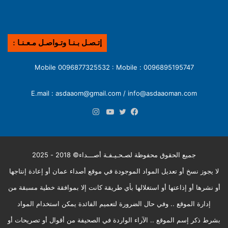
إتـصـل بـنـا وتـواصـل مـعـنـا :
0096895195747 : Mobile 0096877325532 : Mobile
E.mail : asdaaom@gmail.com / info@asdaaoman.com
انستقرام
فيسبوك
تويتر
يوتيوب
جميع الحقوق محفوظة لصـحـيـفـة أصـــداء© 2018 - 2025
لا يجوز نسخ أو تعديل المواد الموجودة في موقع أصداء عمان أو إعادة إنتاجها
أو نشرها أو إذاعتها أو استغلالها بأي طريقة كانت إلا بموافقة خطية مسبقة من
إدارة الموقع .. وفي حال الضرورة لتعميم الفائدة يمكن استخدام المواد
بشرط ذكر إسم الموقع .. الآراء الواردة في الصحيفة من أقوال أو تصريحات أو