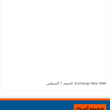
OMR
Exchange Rate
: الجمعة, 7 أغسطس.
صـحـيـفـة أصـــداء