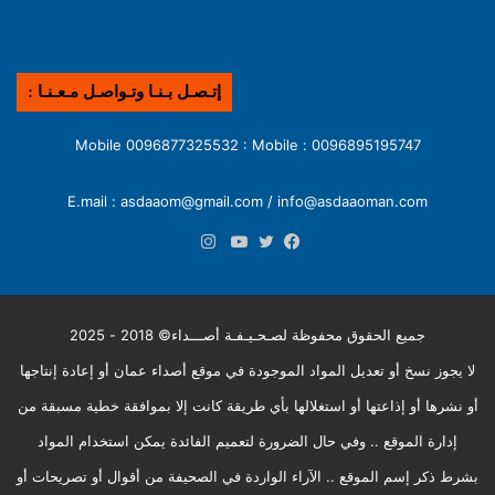
إتـصـل بـنـا وتـواصـل مـعـنـا :
0096895195747 : Mobile 0096877325532 : Mobile
E.mail : asdaaom@gmail.com / info@asdaaoman.com
انستقرام
فيسبوك
تويتر
يوتيوب
جميع الحقوق محفوظة لصـحـيـفـة أصـــداء© 2018 - 2025
لا يجوز نسخ أو تعديل المواد الموجودة في موقع أصداء عمان أو إعادة إنتاجها
أو نشرها أو إذاعتها أو استغلالها بأي طريقة كانت إلا بموافقة خطية مسبقة من
إدارة الموقع .. وفي حال الضرورة لتعميم الفائدة يمكن استخدام المواد
بشرط ذكر إسم الموقع .. الآراء الواردة في الصحيفة من أقوال أو تصريحات أو