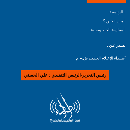
| الرئيسية
| مـن نـحـن ؟
| سياسة الخصـوصـية
تصـدر عـن :
أصــداء للإعـلام الجـديـد ش.م.م
رئيس التحرير-الرئيس التنفيذي : علي الحسني