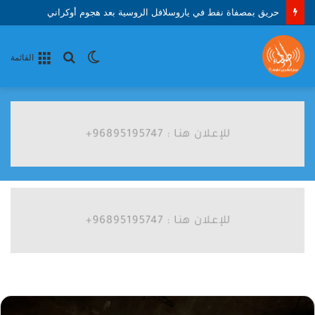
حريق بمصفاة نفط في ياروسلافل الروسية بعد هجوم أوكراني
الوضع
بحث
القائمة
المظلم
عن