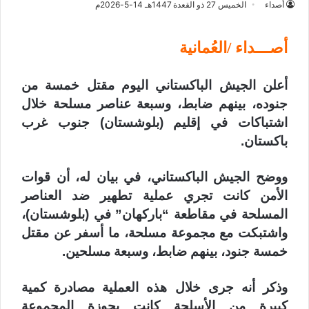
أصداء
الخميس 27 ذو القعدة 1447هـ 14-5-2026م
أصـــداء /العُمانية
أعلن الجيش الباكستاني اليوم مقتل خمسة من
جنوده، بينهم ضابط، وسبعة عناصر مسلحة خلال
اشتباكات في إقليم (بلوشستان) جنوب غرب
باكستان.
ووضح الجيش الباكستاني، في بيان له، أن قوات
الأمن كانت تجري عملية تطهير ضد العناصر
المسلحة في مقاطعة “باركهان” في (بلوشستان)،
واشتبكت مع مجموعة مسلحة، ما أسفر عن مقتل
خمسة جنود، بينهم ضابط، وسبعة مسلحين.
وذكر أنه جرى خلال هذه العملية مصادرة كمية
كبيرة من الأسلحة كانت بحوزة المجموعة