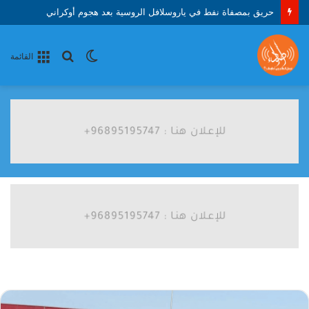
حريق بمصفاة نفط في ياروسلافل الروسية بعد هجوم أوكراني
الوضع
بحث
القائمة
المظلم
عن