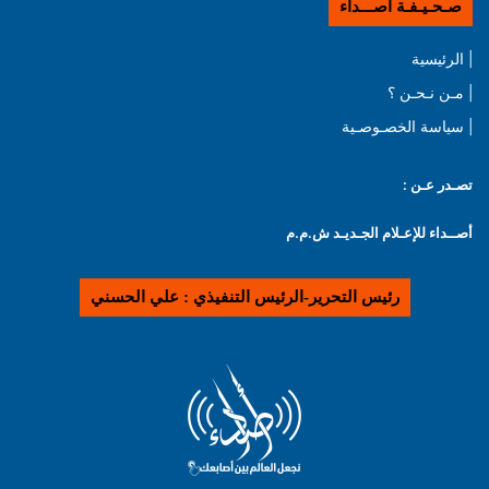
صـحـيـفـة أصـــداء
| الرئيسية
| مـن نـحـن ؟
| سياسة الخصـوصـية
تصـدر عـن :
أصــداء للإعـلام الجـديـد ش.م.م
رئيس التحرير-الرئيس التنفيذي : علي الحسني