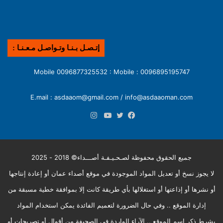
إتـصـل بـنـا وتـواصـل مـعـنـا :
0096895195747 : Mobile 0096877325532 : Mobile
E.mail : asdaaom@gmail.com / info@asdaaoman.com
انستقرام
فيسبوك
تويتر
يوتيوب
جميع الحقوق محفوظة لصـحـيـفـة أصـــداء© 2018 - 2025
لا يجوز نسخ أو تعديل المواد الموجودة في موقع أصداء عمان أو إعادة إنتاجها
أو نشرها أو إذاعتها أو استغلالها بأي طريقة كانت إلا بموافقة خطية مسبقة من
إدارة الموقع .. وفي حال الضرورة لتعميم الفائدة يمكن استخدام المواد
بشرط ذكر إسم الموقع .. الآراء الواردة في الصحيفة من أقوال أو تصريحات أو