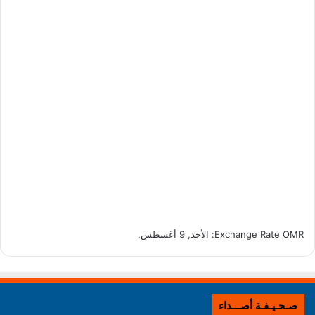
OMR
Exchange Rate
: الأحد, 9 أغسطس.
صـحـيـفـة أصـــداء