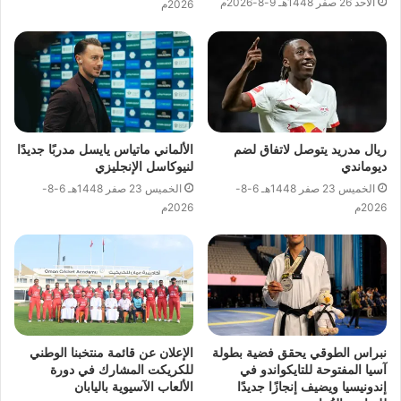
الأحد 26 صفر 1448هـ 9-8-2026م
2026م
ريال مدريد يتوصل لاتفاق لضم
الألماني ماتياس يايسل مدربًا جديدًا
ديوماندي
لنيوكاسل الإنجليزي
الخميس 23 صفر 1448هـ 6-8-
الخميس 23 صفر 1448هـ 6-8-
2026م
2026م
نبراس الطوقي يحقق فضية بطولة
الإعلان عن قائمة منتخبنا الوطني
آسيا المفتوحة للتايكواندو في
للكريكت المشارك في دورة
إندونيسيا ويضيف إنجازًا جديدًا
الألعاب الآسيوية باليابان