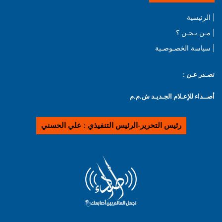
| الرئيسية
| مـن نـحـن ؟
| سياسة الخصـوصـية
تصـدر عـن :
أصــداء للإعـلام الجـديـد ش.م.م
رئيس التحرير-الرئيس التنفيذي : علي الحسني