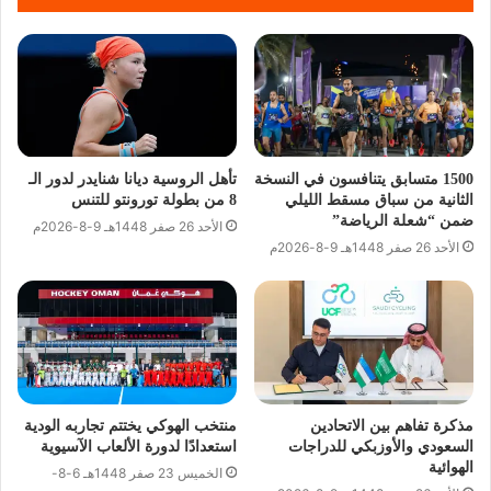
1500 متسابق يتنافسون في النسخة
تأهل الروسية ديانا شنايدر لدور الـ
الثانية من سباق مسقط الليلي
8 من بطولة تورونتو للتنس
ضمن “شعلة الرياضة”
الأحد 26 صفر 1448هـ 9-8-2026م
الأحد 26 صفر 1448هـ 9-8-2026م
مذكرة تفاهم بين الاتحادين
منتخب الهوكي يختتم تجاربه الودية
السعودي والأوزبكي للدراجات
استعدادًا لدورة الألعاب الآسيوية
الهوائية
الخميس 23 صفر 1448هـ 6-8-