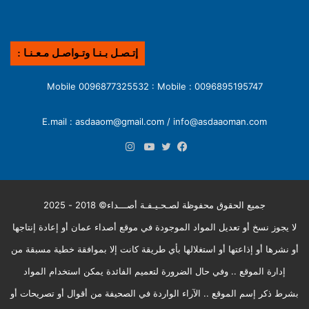
إتـصـل بـنـا وتـواصـل مـعـنـا :
0096895195747 : Mobile 0096877325532 : Mobile
E.mail : asdaaom@gmail.com / info@asdaaoman.com
انستقرام
فيسبوك
تويتر
يوتيوب
جميع الحقوق محفوظة لصـحـيـفـة أصـــداء© 2018 - 2025
لا يجوز نسخ أو تعديل المواد الموجودة في موقع أصداء عمان أو إعادة إنتاجها
أو نشرها أو إذاعتها أو استغلالها بأي طريقة كانت إلا بموافقة خطية مسبقة من
إدارة الموقع .. وفي حال الضرورة لتعميم الفائدة يمكن استخدام المواد
بشرط ذكر إسم الموقع .. الآراء الواردة في الصحيفة من أقوال أو تصريحات أو