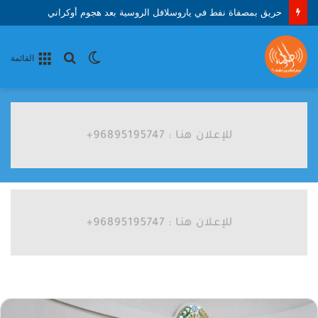
حريق بمصفاة نفط في ياروسلافل الروسية بعد هجوم أوكراني
الوضع
بحث
القائمة
المظلم
عن