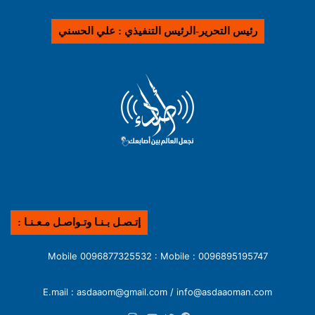
رئيس التحرير-الرئيس التنفيذي : علي الحسني
إتـصـل بـنـا وتـواصـل مـعـنـا :
0096895195747 : Mobile 0096877325532 : Mobile
E.mail : asdaaom@gmail.com / info@asdaaoman.com