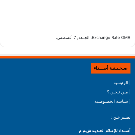
OMR
Exchange Rate
: الجمعة, 7 أغسطس.
صـحـيـفـة أصـــداء
| الرئيسية
| مـن نـحـن ؟
| سياسة الخصـوصـية
تصـدر عـن :
أصــداء للإعـلام الجـديـد ش.م.م