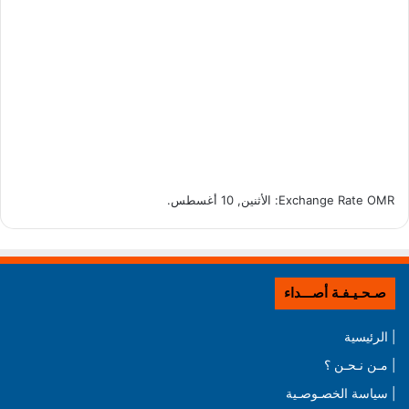
OMR
Exchange Rate
: الأثنين, 10 أغسطس.
صـحـيـفـة أصـــداء
| الرئيسية
| مـن نـحـن ؟
| سياسة الخصـوصـية