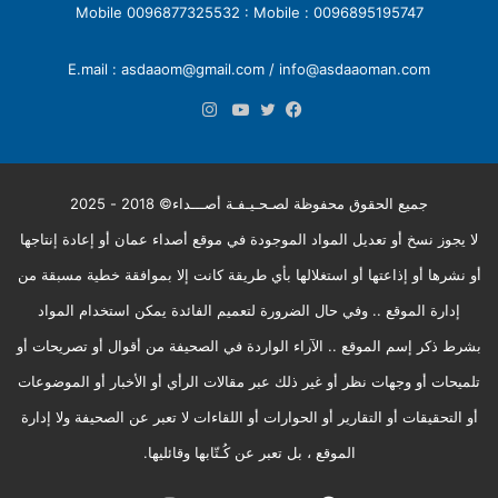
0096895195747 : Mobile 0096877325532 : Mobile
E.mail : asdaaom@gmail.com / info@asdaaoman.com
انستقرام
فيسبوك
تويتر
يوتيوب
جميع الحقوق محفوظة لصـحـيـفـة أصـــداء© 2018 - 2025
لا يجوز نسخ أو تعديل المواد الموجودة في موقع أصداء عمان أو إعادة إنتاجها
أو نشرها أو إذاعتها أو استغلالها بأي طريقة كانت إلا بموافقة خطية مسبقة من
إدارة الموقع .. وفي حال الضرورة لتعميم الفائدة يمكن استخدام المواد
بشرط ذكر إسم الموقع .. الآراء الواردة في الصحيفة من أقوال أو تصريحات أو
تلميحات أو وجهات نظر أو غير ذلك عبر مقالات الرأي أو الأخبار أو الموضوعات
أو التحقيقات أو التقارير أو الحوارات أو اللقاءات لا تعبر عن الصحيفة ولا إدارة
الموقع ، بل تعبر عن كُـتّابها وقائليها.