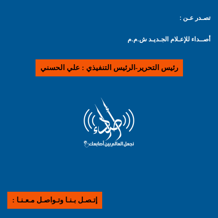
تصـدر عـن :
أصــداء للإعـلام الجـديـد ش.م.م
رئيس التحرير-الرئيس التنفيذي : علي الحسني
إتـصـل بـنـا وتـواصـل مـعـنـا :