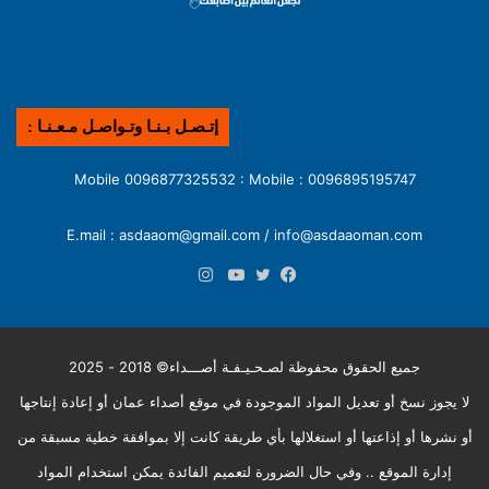
إتـصـل بـنـا وتـواصـل مـعـنـا :
0096895195747 : Mobile 0096877325532 : Mobile
E.mail : asdaaom@gmail.com / info@asdaaoman.com
انستقرام
فيسبوك
تويتر
يوتيوب
جميع الحقوق محفوظة لصـحـيـفـة أصـــداء© 2018 - 2025
لا يجوز نسخ أو تعديل المواد الموجودة في موقع أصداء عمان أو إعادة إنتاجها
أو نشرها أو إذاعتها أو استغلالها بأي طريقة كانت إلا بموافقة خطية مسبقة من
إدارة الموقع .. وفي حال الضرورة لتعميم الفائدة يمكن استخدام المواد