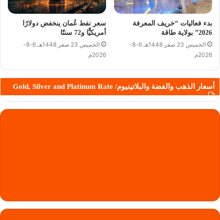
بدء فعاليات “خريف المعرفة
سعر نفط عُمان ينخفض دولارًا
2026” بولاية طاقة
أمريكيًّا و72 سنتًا
الخميس 23 صفر 1448هـ 6-8-
الخميس 23 صفر 1448هـ 6-8-
2026م
2026م
أسعار الذهب والفضة والبلاتينيوم/ Gold, Silver and Platinum Rate