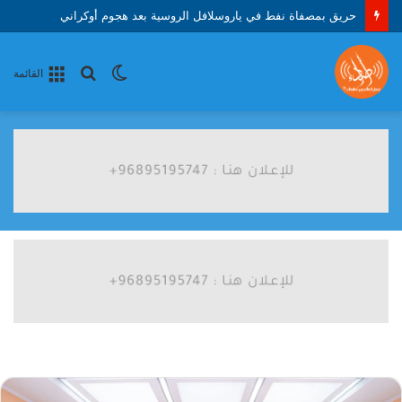
حريق بمصفاة نفط في ياروسلافل الروسية بعد هجوم أوكراني
الوضع
بحث
القائمة
المظلم
عن