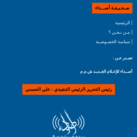
صـحـيـفـة أصـــداء
| الرئيسية
| مـن نـحـن ؟
| سياسة الخصـوصـية
تصـدر عـن :
أصــداء للإعـلام الجـديـد ش.م.م
رئيس التحرير-الرئيس التنفيذي : علي الحسني