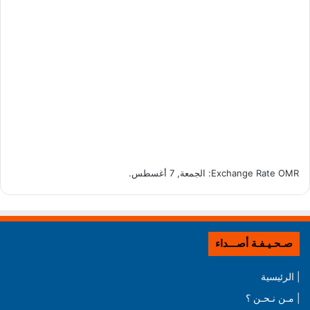
OMR
Exchange Rate
: الجمعة, 7 أغسطس.
صـحـيـفـة أصـــداء
| الرئيسية
| مـن نـحـن ؟