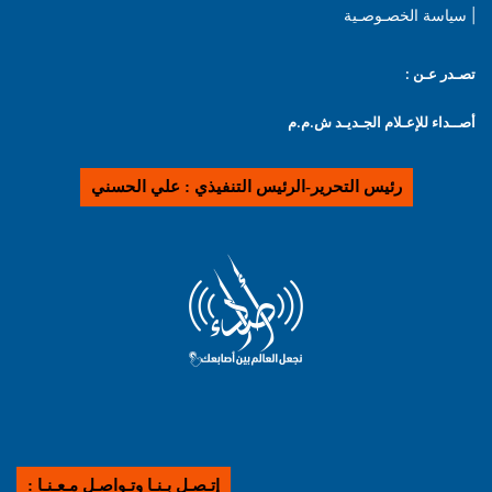
| سياسة الخصـوصـية
تصـدر عـن :
أصــداء للإعـلام الجـديـد ش.م.م
رئيس التحرير-الرئيس التنفيذي : علي الحسني
إتـصـل بـنـا وتـواصـل مـعـنـا :