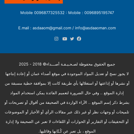
0096895195747 : Mobile 0096877325532 : Mobile
E.mail : asdaaom@gmail.com / info@asdaaoman.com
انستقرام
فيسبوك
تويتر
يوتيوب
جميع الحقوق محفوظة لصـحـيـفـة أصـــداء© 2018 - 2025
لا يجوز نسخ أو تعديل المواد الموجودة في موقع أصداء عمان أو إعادة إنتاجها
أو نشرها أو إذاعتها أو استغلالها بأي طريقة كانت إلا بموافقة خطية مسبقة من
إدارة الموقع .. وفي حال الضرورة لتعميم الفائدة يمكن استخدام المواد
بشرط ذكر إسم الموقع .. الآراء الواردة في الصحيفة من أقوال أو تصريحات أو
تلميحات أو وجهات نظر أو غير ذلك عبر مقالات الرأي أو الأخبار أو الموضوعات
أو التحقيقات أو التقارير أو الحوارات أو اللقاءات لا تعبر عن الصحيفة ولا إدارة
الموقع ، بل تعبر عن كُـتّابها وقائليها.