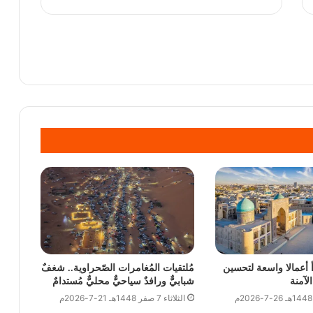
 أعمالا واسعة لتحسين
مُلتقيات المُغامرات الصّحراوية.. شغفٌ
لآمنة
شبابيٌّ ورافدٌ سياحيٌّ محليٌّ مُستدامٌ
الثلاثاء 7 صفر 1448هـ 21-7-2026م