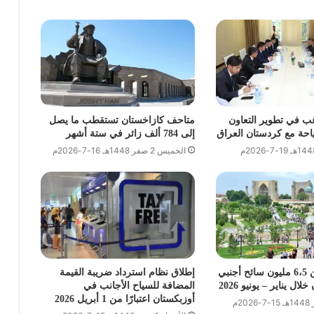
ب في تطوير التعاون
متاحف كازاخستان تستقطب ما يصل
حة مع كردستان العراق
إلى 784 ألف زائر في ستة أشهر
الخميس 2 صفر 1448هـ 16-7-2026م
وصول أكثر من 6،5 مليون سائح أجنبي
إطلاق نظام استرداد ضريبة القيمة
ال يناير – يونيو 2026
المضافة للسياح الأجانب في
أوزبكستان اعتبارًا من 1 أبريل 2026