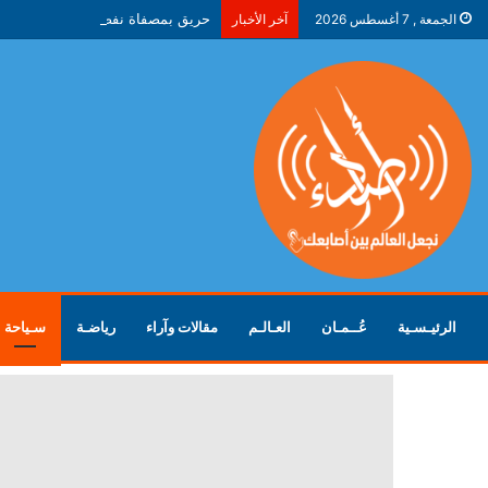
حريق بمصفاة نفط في ياروسلافل ال
الجمعة , 7 أغسطس 2026
آخر الأخبار
الرئيـسـية
عُــمـان
العـالـم
مقالات وآراء
رياضـة
سـياحة