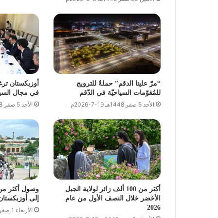
“مرّ علينا الدقم” حملةٌ للترويج
أوزبكستان ترغ
للمُقوّمات السياحيّة في الدّقم
في مجال السيا
الأحد 5 صفر 1448هـ 19-7-2026م
الأحد 5 صفر 1448هـ 19-7-2026م
أكثر من 100 ألف زائر لولاية الجبل
الأخضر خلال النصف الأول من عام
إلى أوزبكستان خل
2026
الأربعاء 1 صفر 1448هـ 15-7-2026م