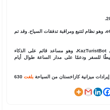
إلى جانب ذلك، يستمر تطوير نظام eQonaq، وهو نظام لتتبع ومراقبة تدفقات السياح. وقد تم
وأكد أن هناك خططًا جارية أيضًا لإطلاق KazTuristBot، وهو مساعد قائم على الذكاء
ا للسفر ودعمًا على مدار الساعة طوال أيام
رادات ميزانية كازاخستان من السياحة
بلغت
630