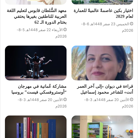
اختيار بكين عاصمةً عالميةً للعمارة
معهد السُّلطان قابوس لتعليم اللغة
لعام 2029
العربية للناطقين بغيرها يحتفي
بختام الدورة الـ 62
الخميس 23 صفر 1448هـ 6-8-
الأربعاء 22 صفر 1448هـ 5-8-
2026م
2026م
قراءة في ديوان «إلى آخر العمر
مشاركة عُمانية في مهرجان
أنت» للشاعر محمود إسماعيل
“أوستروفسكي فيست” بروسيا
الأثنين 20 صفر 1448هـ 3-8-
الأثنين 20 صفر 1448هـ 3-8-
2026م
2026م