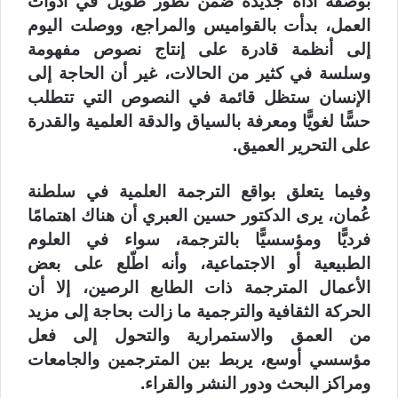
بوصفه أداة جديدة ضمن تطور طويل في أدوات
العمل، بدأت بالقواميس والمراجع، ووصلت اليوم
إلى أنظمة قادرة على إنتاج نصوص مفهومة
وسلسة في كثير من الحالات، غير أن الحاجة إلى
الإنسان ستظل قائمة في النصوص التي تتطلب
حسًّا لغويًّا ومعرفة بالسياق والدقة العلمية والقدرة
على التحرير العميق.
وفيما يتعلق بواقع الترجمة العلمية في سلطنة
عُمان، يرى الدكتور حسين العبري أن هناك اهتمامًا
فرديًّا ومؤسسيًّا بالترجمة، سواء في العلوم
الطبيعية أو الاجتماعية، وأنه اطّلع على بعض
الأعمال المترجمة ذات الطابع الرصين، إلا أن
الحركة الثقافية والترجمية ما زالت بحاجة إلى مزيد
من العمق والاستمرارية والتحول إلى فعل
مؤسسي أوسع، يربط بين المترجمين والجامعات
ومراكز البحث ودور النشر والقراء.