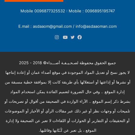
0096895195747 : Mobile 0096877325532 : Mobile
E.mail : asdaaom@gmail.com / info@asdaaoman.com
انستقرام
فيسبوك
تويتر
يوتيوب
جميع الحقوق محفوظة لصـحـيـفـة أصـــداء© 2018 - 2025
لا يجوز نسخ أو تعديل المواد الموجودة في موقع أصداء عمان أو إعادة إنتاجها
أو نشرها أو إذاعتها أو استغلالها بأي طريقة كانت إلا بموافقة خطية مسبقة من
إدارة الموقع .. وفي حال الضرورة لتعميم الفائدة يمكن استخدام المواد
بشرط ذكر إسم الموقع .. الآراء الواردة في الصحيفة من أقوال أو تصريحات أو
تلميحات أو وجهات نظر أو غير ذلك عبر مقالات الرأي أو الأخبار أو الموضوعات
أو التحقيقات أو التقارير أو الحوارات أو اللقاءات لا تعبر عن الصحيفة ولا إدارة
الموقع ، بل تعبر عن كُـتّابها وقائليها.