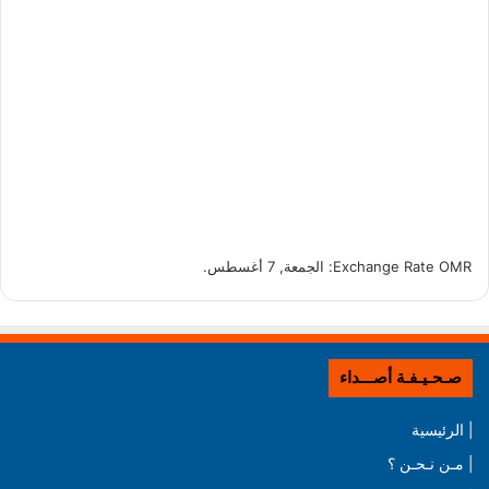
OMR
Exchange Rate
: الجمعة, 7 أغسطس.
صـحـيـفـة أصـــداء
| الرئيسية
| مـن نـحـن ؟