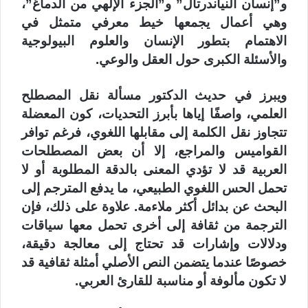
و”إنسان النياندرتال” و”الجزء الإلهي من الدماغ”،
وهي أعمال يجمعها خيط معرفي متمثل في
الاهتمام بتطور الإنسان والعلوم البيولوجية
والأسئلة الكبرى حول العقل والوعي.
ويبرز في حديث الدكتور مسألة نقل المصطلح
العلمي، واصفًا إياها بأبرز التحديات، كون المعضلة
تتجاوز نقل الكلمة إلى مقابلها اللغوي، فرغم توافر
القواميس والمراجع، إلا أن بعض المصطلحات
العربية قد لا تؤدي المعنى بالدقة المطلوبة أو لا
تحمل الحس اللغوي الطبيعي، ما يدفع المترجم إلى
البحث عن بدائل أكثر ملاءمة. علاوة على ذلك، فإن
الترجمة من ثقافة إلى أخرى تحمل معها سياقات
ودلالات وإشارات قد تحتاج إلى معالجة دقيقة،
خصوصًا عندما يتضمن النص الأصلي أمثلة ثقافية قد
لا تكون مألوفة أو مناسبة للقارئ العربي.