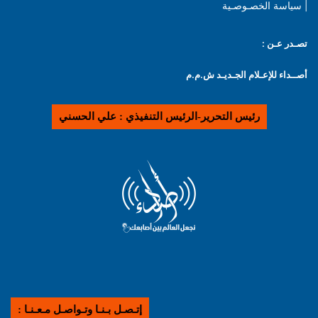
| سياسة الخصـوصـية
تصـدر عـن :
أصــداء للإعـلام الجـديـد ش.م.م
رئيس التحرير-الرئيس التنفيذي : علي الحسني
إتـصـل بـنـا وتـواصـل مـعـنـا :