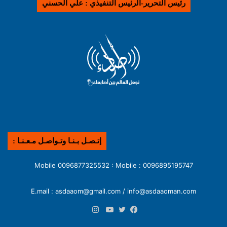
رئيس التحرير-الرئيس التنفيذي : علي الحسني
إتـصـل بـنـا وتـواصـل مـعـنـا :
0096895195747 : Mobile 0096877325532 : Mobile
E.mail : asdaaom@gmail.com / info@asdaaoman.com
انستقرام
فيسبوك
تويتر
يوتيوب