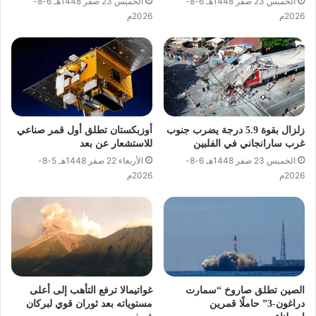
الخميس 23 صفر 1448هـ 6-8-
الخميس 23 صفر 1448هـ 6-8-
2026م
2026م
زلزال بقوة 5.9 درجة يضرب جنوب
أوزبكستان تطلق أول قمر صناعي
غرب سارانجاني في الفلبين
للاستشعار عن بعد
الخميس 23 صفر 1448هـ 6-8-
الأربعاء 22 صفر 1448هـ 5-8-
2026م
2026م
الصين تطلق صاروخ “سمارت
غواتيمالا ترفع التأهب إلى أعلى
دراغون-3” حاملًا قمرين
مستوياته بعد ثوران قوي لبركان