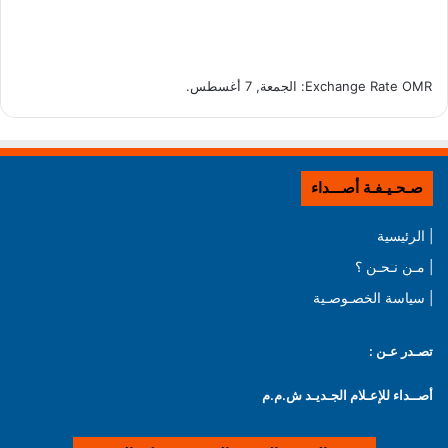
OMR
Exchange Rate
: الجمعة, 7 أغسطس.
صـحـيـفـة أصـــداء
| الرئيسية
| مـن نـحـن ؟
| سياسة الخصـوصـية
تصـدر عـن :
أصــداء للإعـلام الجـديـد ش.م.م