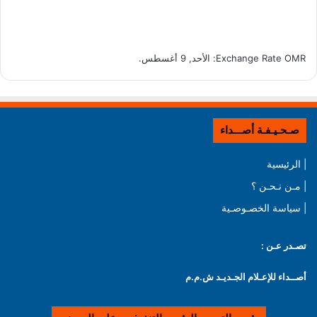
OMR
Exchange Rate
: الأحد, 9 أغسطس.
صـحـيـفـة أصـــداء
| الرئيسية
| مـن نـحـن ؟
| سياسة الخصـوصـية
تصـدر عـن :
أصــداء للإعـلام الجـديـد ش.م.م