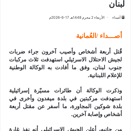
لبنان
أصداء
الأربعاء 2 محرم 1448هـ 17-6-2026م
أصـــداء /العُمانية
قُتل أربعة أشخاص وأصيب آخرون جراء ضربات
لجيش الاحتلال الاسرئيلي استهدفت ثلاث مركبات
جنوب لبنان، وفق ما أفادت به الوكالة الوطنية
للإعلام اللبنانية.
وذكرت الوكالة أن طائرات مسيّرة إسرائيلية
استهدفت مركبتين في بلدة ميفدون وأخرى في
بلدة شوكين المجاورة، ما أسفر عن مقتل أربعة
أشخاص وإصابة آخرين.
من جانبه، أعلن الجيش الإسرائيلي أنه نفذ غارة