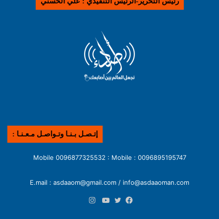
رئيس التحرير-الرئيس التنفيذي : علي الحسني
إتـصـل بـنـا وتـواصـل مـعـنـا :
0096895195747 : Mobile 0096877325532 : Mobile
E.mail : asdaaom@gmail.com / info@asdaaoman.com
انستقرام
فيسبوك
تويتر
يوتيوب