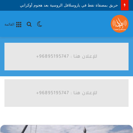
حريق بمصفاة نفط في ياروسلافل الروسية بعد هجوم أوكراني
الوضع
بحث
القائمة
المظلم
عن