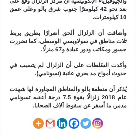
والجيوفيزياء الإندونيسية أن مركز الزلزال وقع على
بعد نحو 42 كيلومترًا جنوب شرق بالو وعلى عمق
10 كيلومترات.
وأضافت أن الزلزال ألحق أضرارًا بطريق يربط
ثلاث مناطق في سولاويسي الوسطى، كما تضررت
جسور ومكاتب ودور عبادة و67 منزلًا.
وأكدت السّلطات على أن الزلزال لم يتسبب في
حدوث أمواج مد بحري عاتية (تسونامي).
يُذكر أن منطقة بالو والمناطق المجاورة لها شهدت
عام 2018 زلزالًا بقوة 7.5 درجة أعقبه تسونامي
مدمر، ما أسفر عن سقوط آلاف الضحايا.