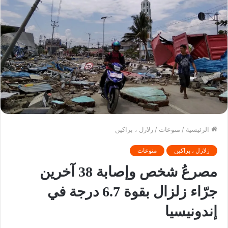
الرئيسية
/
منوعات
/
زلازل ، براكين
زلازل ، براكين
منوعات
مصرعُ شخص وإصابة 38 آخرين
جرّاء زلزال بقوة 6.7 درجة في
إندونيسيا