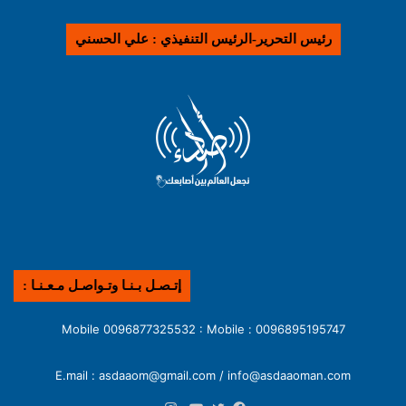
رئيس التحرير-الرئيس التنفيذي : علي الحسني
إتـصـل بـنـا وتـواصـل مـعـنـا :
0096895195747 : Mobile 0096877325532 : Mobile
E.mail : asdaaom@gmail.com / info@asdaaoman.com