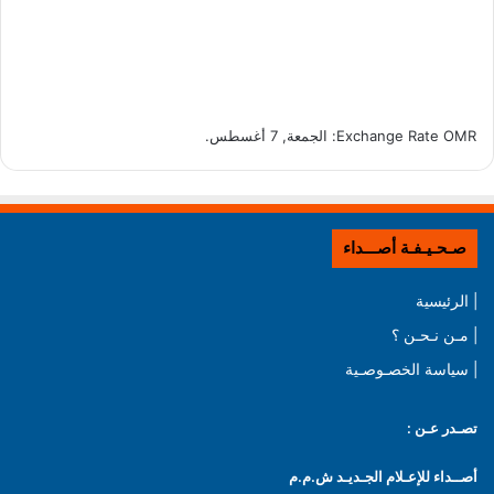
OMR
Exchange Rate
: الجمعة, 7 أغسطس.
صـحـيـفـة أصـــداء
| الرئيسية
| مـن نـحـن ؟
| سياسة الخصـوصـية
تصـدر عـن :
أصــداء للإعـلام الجـديـد ش.م.م