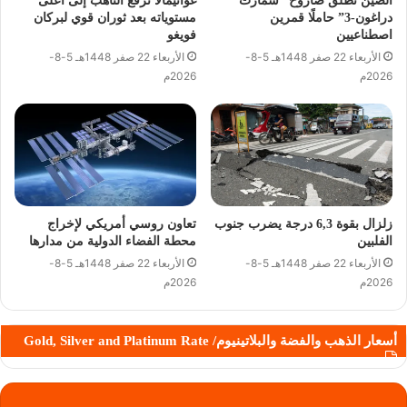
الصين تطلق صاروخ “سمارت
غواتيمالا ترفع التأهب إلى أعلى
دراغون-3” حاملًا قمرين
مستوياته بعد ثوران قوي لبركان
اصطناعيين
فويغو
الأربعاء 22 صفر 1448هـ 5-8-
الأربعاء 22 صفر 1448هـ 5-8-
2026م
2026م
زلزال بقوة 6,3 درجة يضرب جنوب
تعاون روسي أمريكي لإخراج
الفلبين
محطة الفضاء الدولية من مدارها
الأربعاء 22 صفر 1448هـ 5-8-
الأربعاء 22 صفر 1448هـ 5-8-
2026م
2026م
أسعار الذهب والفضة والبلاتينيوم/ Gold, Silver and Platinum Rate