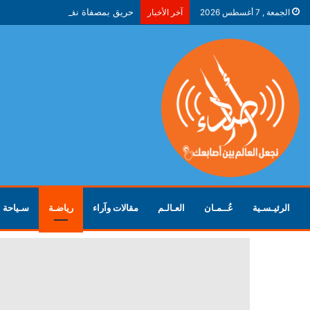
حريق بمصفاة نفط في ياروسلافل ال
الجمعة , 7 أغسطس 2026
آخر الأخبار
الرئيـسـية
عُــمـان
العـالـم
مقالات وآراء
رياضـة
سـياحة