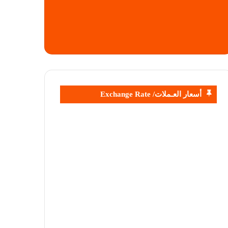
أسعار العـملات/ Exchange Rate