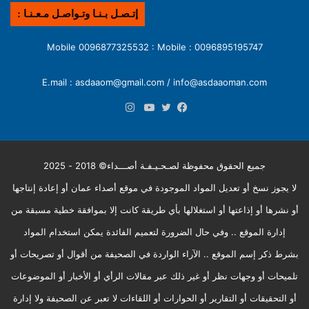
إتـصـل بـنـا وتـواصـل مـعـنـا :
0096895195747 : Mobile 0096877325532 : Mobile
E.mail : asdaaom@gmail.com / info@asdaaoman.com
انستقرام
فيسبوك
تويتر
يوتيوب
جميع الحقوق محفوظة لصـحـيـفـة أصـــداء© 2018 - 2025
لا يجوز نسخ أو تعديل المواد الموجودة في موقع أصداء عمان أو إعادة إنتاجها
أو نشرها أو إذاعتها أو استغلالها بأي طريقة كانت إلا بموافقة خطية مسبقة من
إدارة الموقع .. وفي حال الضرورة لتعميم الفائدة يمكن استخدام المواد
بشرط ذكر إسم الموقع .. الآراء الواردة في الصحيفة من أقوال أو تصريحات أو
تلميحات أو وجهات نظر أو غير ذلك عبر مقالات الرأي أو الأخبار أو الموضوعات
أو التحقيقات أو التقارير أو الحوارات أو اللقاءات لا تعبر عن الصحيفة ولا إدارة