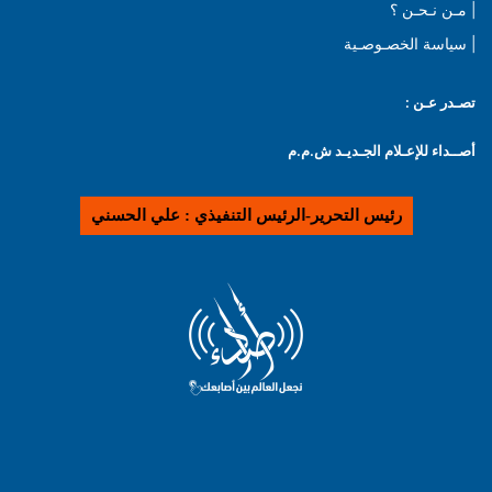
| مـن نـحـن ؟
| سياسة الخصـوصـية
تصـدر عـن :
أصــداء للإعـلام الجـديـد ش.م.م
رئيس التحرير-الرئيس التنفيذي : علي الحسني