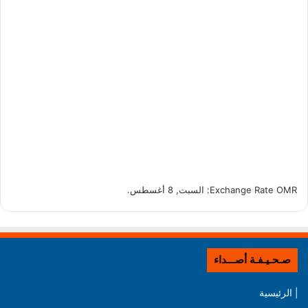
OMR
Exchange Rate
: السبت, 8 أغسطس.
صـحـيـفـة أصـــداء
| الرئيسية