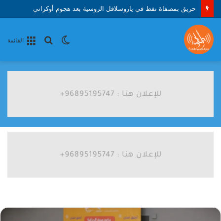
حريق بمصفاة نفط في ياروسلافل الروسية بعد هجوم أوكراني
الوضع
بحث
القائمة
المظلم
عن