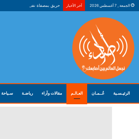
حريق بمصفاة نفط في ياروسلافل ال
الجمعة , 7 أغسطس 2026
آخر الأخبار
الرئيـسـية
عُــمـان
العـالـم
مقالات وآراء
رياضـة
سـياحة