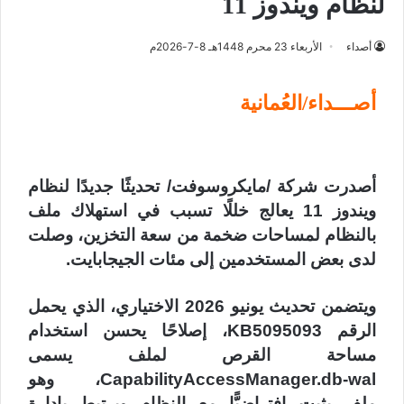
لنظام ويندوز 11
أصداء
الأربعاء 23 محرم 1448هـ 8-7-2026م
أصـــداء/العُمانية
أصدرت شركة /مايكروسوفت/ تحديثًا جديدًا لنظام
ويندوز 11 يعالج خللًا تسبب في استهلاك ملف
بالنظام لمساحات ضخمة من سعة التخزين، وصلت
لدى بعض المستخدمين إلى مئات الجيجابايت.
ويتضمن تحديث يونيو 2026 الاختياري، الذي يحمل
الرقم KB5095093، إصلاحًا يحسن استخدام
مساحة القرص لملف يسمى
CapabilityAccessManager.db-wal، وهو
ملف يثبت افتراضيًّا مع النظام ويرتبط بإدارة