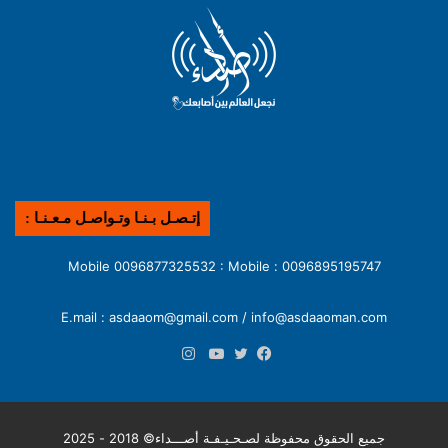
إتـصـل بـنـا وتـواصـل مـعـنـا :
0096895195747 : Mobile 0096877325532 : Mobile
E.mail : asdaaom@gmail.com / info@asdaaoman.com
انستقرام
فيسبوك
تويتر
يوتيوب
جميع الحقوق محفوظة لصـحـيـفـة أصـــداء© 2018 - 2025