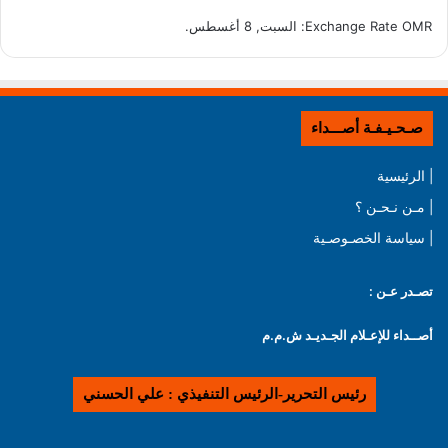
OMR
Exchange Rate
: السبت, 8 أغسطس.
صـحـيـفـة أصـــداء
| الرئيسية
| مـن نـحـن ؟
| سياسة الخصـوصـية
تصـدر عـن :
أصــداء للإعـلام الجـديـد ش.م.م
رئيس التحرير-الرئيس التنفيذي : علي الحسني