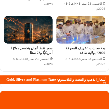
الخميس 23 صفر 1448هـ 6-8-
2026م
2026م
بدء فعاليات “خريف المعرفة
سعر نفط عُمان ينخفض دولارًا
2026” بولاية طاقة
أمريكيًّا و72 سنتًا
الخميس 23 صفر 1448هـ 6-8-
الخميس 23 صفر 1448هـ 6-8-
2026م
2026م
أسعار الذهب والفضة والبلاتينيوم/ Gold, Silver and Platinum Rate