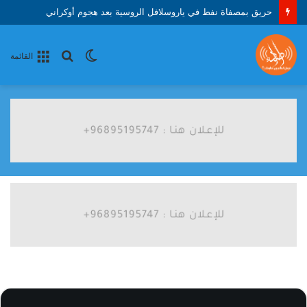
حريق بمصفاة نفط في ياروسلافل الروسية بعد هجوم أوكراني
الوضع
بحث
القائمة
المظلم
عن