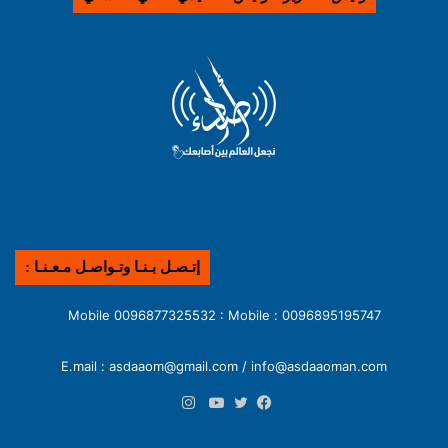
إتـصـل بـنـا وتـواصـل مـعـنـا :
0096895195747 : Mobile 0096877325532 : Mobile
E.mail : asdaaom@gmail.com / info@asdaaoman.com
انستقرام
فيسبوك
تويتر
يوتيوب