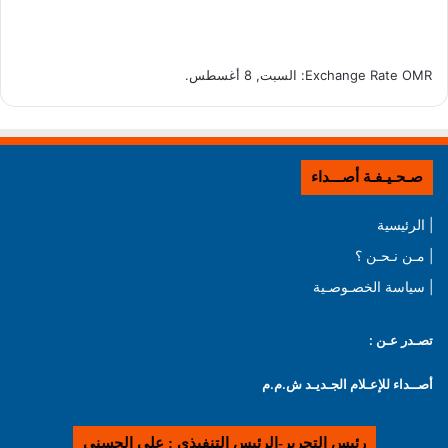
OMR
Exchange Rate
: السبت, 8 أغسطس.
صـحـيـفـة أصـــداء
| الرئيسية
| مـن نـحـن ؟
| سياسة الخصـوصـية
تصـدر عـن :
أصــداء للإعـلام الجـديـد ش.م.م
رئيس التحرير-الرئيس التنفيذي : علي الحسني