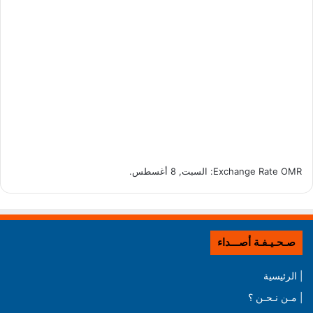
OMR
Exchange Rate
: السبت, 8 أغسطس.
صـحـيـفـة أصـــداء
| الرئيسية
| مـن نـحـن ؟