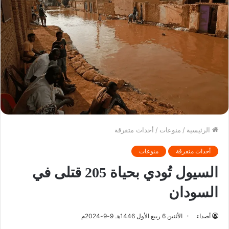
الرئيسية
/
منوعات
/
أحداث متفرقة
أحداث متفرقة
منوعات
السيول تُودي بحياة 205 قتلى في
السودان
أصداء
الأثنين 6 ربيع الأول 1446هـ 9-9-2024م