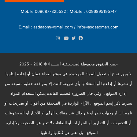
0096895195747 : Mobile 0096877325532 : Mobile
E.mail : asdaaom@gmail.com / info@asdaaoman.com
انستقرام
فيسبوك
تويتر
يوتيوب
جميع الحقوق محفوظة لصـحـيـفـة أصـــداء© 2018 - 2025
لا يجوز نسخ أو تعديل المواد الموجودة في موقع أصداء عمان أو إعادة إنتاجها
أو نشرها أو إذاعتها أو استغلالها بأي طريقة كانت إلا بموافقة خطية مسبقة من
إدارة الموقع .. وفي حال الضرورة لتعميم الفائدة يمكن استخدام المواد
بشرط ذكر إسم الموقع .. الآراء الواردة في الصحيفة من أقوال أو تصريحات أو
تلميحات أو وجهات نظر أو غير ذلك عبر مقالات الرأي أو الأخبار أو الموضوعات
أو التحقيقات أو التقارير أو الحوارات أو اللقاءات لا تعبر عن الصحيفة ولا إدارة
الموقع ، بل تعبر عن كُـتّابها وقائليها.