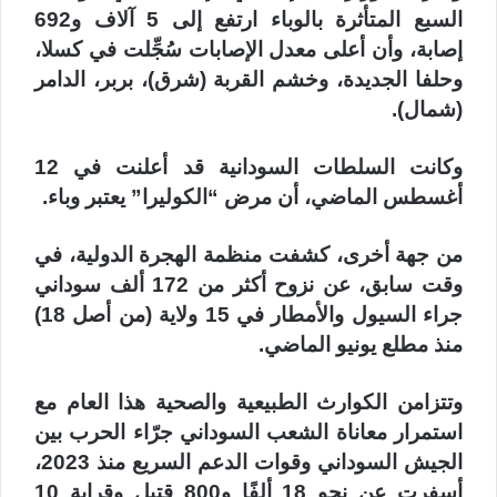
السبع المتأثرة بالوباء ارتفع إلى 5 آلاف و692
إصابة، وأن أعلى معدل الإصابات سُجِّلت في كسلا،
وحلفا الجديدة، وخشم القربة (شرق)، بربر، الدامر
(شمال).
وكانت السلطات السودانية قد أعلنت في 12
أغسطس الماضي، أن مرض “الكوليرا” يعتبر وباء.
من جهة أخرى، كشفت منظمة الهجرة الدولية، في
وقت سابق، عن نزوح أكثر من 172 ألف سوداني
جراء السيول والأمطار في 15 ولاية (من أصل 18)
منذ مطلع يونيو الماضي.
وتتزامن الكوارث الطبيعية والصحية هذا العام مع
استمرار معاناة الشعب السوداني جرّاء الحرب بين
الجيش السوداني وقوات الدعم السريع منذ 2023،
أسفرت عن نحو 18 ألفًا و800 قتيل وقرابة 10