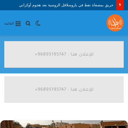
حريق بمصفاة نفط في ياروسلافل الروسية بعد هجوم أوكراني
الوضع
بحث
القائمة
المظلم
عن