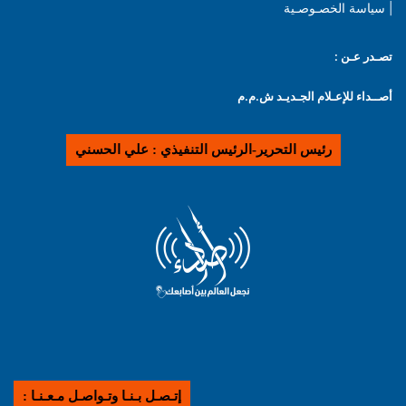
| سياسة الخصـوصـية
تصـدر عـن :
أصــداء للإعـلام الجـديـد ش.م.م
رئيس التحرير-الرئيس التنفيذي : علي الحسني
إتـصـل بـنـا وتـواصـل مـعـنـا :