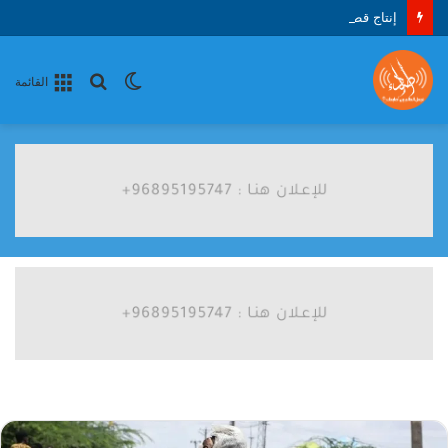
إنتاج قطاع البناء في كازاخستان يبلغ 4.1 تريليون في النصف الأول من 2026
الوضع
بحث
القائمة
المظلم
عن