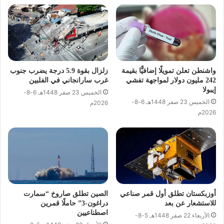
واشنطن تعلن تمويلًا إضافيًّا بقيمة
زلزال بقوة 5.9 درجة يضرب جنوب
242 مليون دولار لمواجهة تفشي
غرب سارانجاني في الفلبين
إيبولا
الخميس 23 صفر 1448هـ 6-8-
الخميس 23 صفر 1448هـ 6-8-
2026م
2026م
أوزبكستان تطلق أول قمر صناعي
الصين تطلق صاروخ “سمارت
للاستشعار عن بعد
دراغون-3” حاملًا قمرين
اصطناعيين
الأربعاء 22 صفر 1448هـ 5-8-