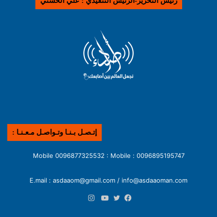
رئيس التحرير-الرئيس التنفيذي : علي الحسني
إتـصـل بـنـا وتـواصـل مـعـنـا :
0096895195747 : Mobile 0096877325532 : Mobile
E.mail : asdaaom@gmail.com / info@asdaaoman.com
انستقرام
فيسبوك
تويتر
يوتيوب