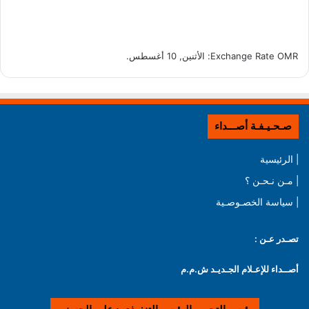
OMR
Exchange Rate
: الأثنين, 10 أغسطس.
صـحـيـفـة أصـــداء
| الرئيسية
| مـن نـحـن ؟
| سياسة الخصـوصـية
تصـدر عـن :
أصــداء للإعـلام الجـديـد ش.م.م