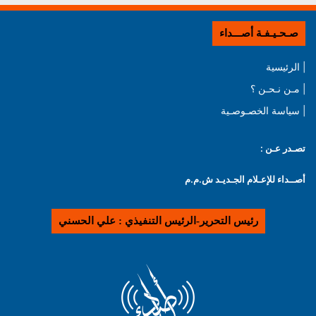
صـحـيـفـة أصـــداء
| الرئيسية
| مـن نـحـن ؟
| سياسة الخصـوصـية
تصـدر عـن :
أصــداء للإعـلام الجـديـد ش.م.م
رئيس التحرير-الرئيس التنفيذي : علي الحسني