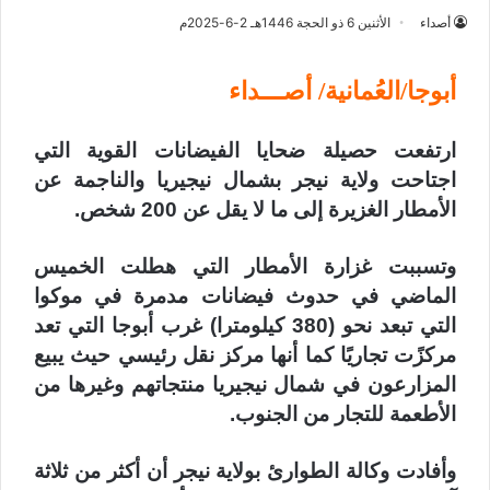
أصداء
الأثنين 6 ذو الحجة 1446هـ 2-6-2025م
أبوجا/العُمانية/ أصـــداء
ارتفعت حصيلة ضحايا الفيضانات القوية التي
اجتاحت ولاية نيجر بشمال نيجيريا والناجمة عن
الأمطار الغزيرة إلى ما لا يقل عن 200 شخص.
وتسببت غزارة الأمطار التي هطلت الخميس
الماضي في حدوث فيضانات مدمرة في موكوا
التي تبعد نحو (380 كيلومترا) غرب أبوجا التي تعد
مركزًت تجاريًا كما أنها مركز نقل رئيسي حيث يبيع
المزارعون في شمال نيجيريا منتجاتهم وغيرها من
الأطعمة للتجار من الجنوب.
وأفادت وكالة الطوارئ بولاية نيجر أن أكثر من ثلاثة