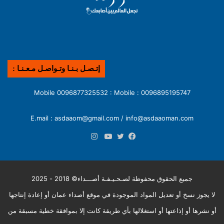
إتـصـل بـنـا وتـواصـل مـعـنـا :
0096895195747 : Mobile 0096877325532 : Mobile
E.mail : asdaaom@gmail.com / info@asdaaoman.com
انستقرام
فيسبوك
تويتر
يوتيوب
جميع الحقوق محفوظة لصـحـيـفـة أصـــداء© 2018 - 2025
لا يجوز نسخ أو تعديل المواد الموجودة في موقع أصداء عمان أو إعادة إنتاجها
أو نشرها أو إذاعتها أو استغلالها بأي طريقة كانت إلا بموافقة خطية مسبقة من