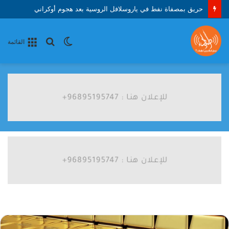
حريق بمصفاة نفط في ياروسلافل الروسية بعد هجوم أوكراني
الوضع
بحث
القائمة
المظلم
عن