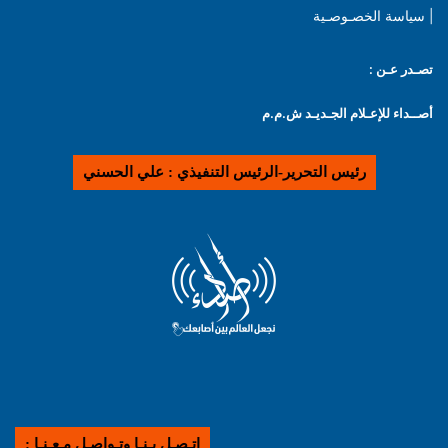
| سياسة الخصـوصـية
تصـدر عـن :
أصــداء للإعـلام الجـديـد ش.م.م
رئيس التحرير-الرئيس التنفيذي : علي الحسني
إتـصـل بـنـا وتـواصـل مـعـنـا :