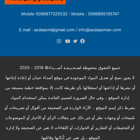
0096895195747 : Mobile 0096877325532 : Mobile
E.mail : asdaaom@gmail.com / info@asdaaoman.com
انستقرام
فيسبوك
تويتر
يوتيوب
جميع الحقوق محفوظة لصـحـيـفـة أصـــداء© 2018 - 2025
لا يجوز نسخ أو تعديل المواد الموجودة في موقع أصداء عمان أو إعادة إنتاجها
أو نشرها أو إذاعتها أو استغلالها بأي طريقة كانت إلا بموافقة خطية مسبقة من
إدارة الموقع .. وفي حال الضرورة لتعميم الفائدة يمكن استخدام المواد
بشرط ذكر إسم الموقع .. الآراء الواردة في الصحيفة من أقوال أو تصريحات أو
تلميحات أو وجهات نظر أو غير ذلك عبر مقالات الرأي أو الأخبار أو الموضوعات
أو التحقيقات أو التقارير أو الحوارات أو اللقاءات لا تعبر عن الصحيفة ولا إدارة
الموقع ، بل تعبر عن كُـتّابها وقائليها.