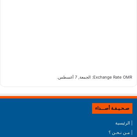
OMR
Exchange Rate
: الجمعة, 7 أغسطس.
صـحـيـفـة أصـــداء
| الرئيسية
| مـن نـحـن ؟