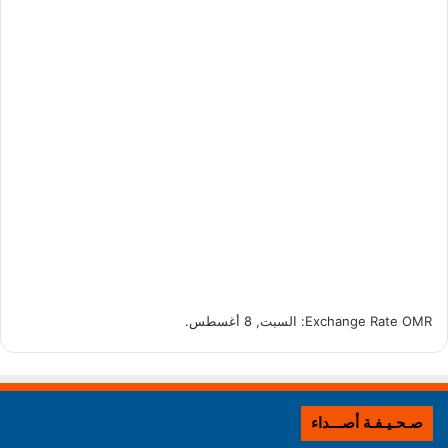
OMR
Exchange Rate
: السبت, 8 أغسطس.
صـحـيـفـة أصـــداء