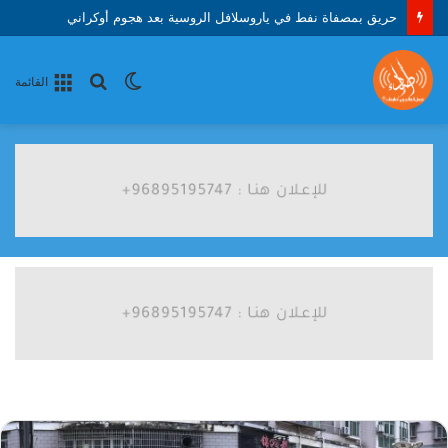
حريق بمصفاة نفط في ياروسلافل الروسية بعد هجوم أوكراني
الوضع
بحث
القائمة
المظلم
عن