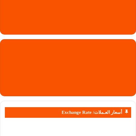
أسعار العـملات/ Exchange Rate