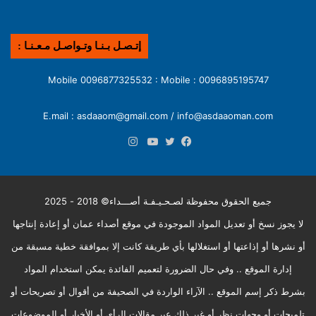
إتـصـل بـنـا وتـواصـل مـعـنـا :
0096895195747 : Mobile 0096877325532 : Mobile
E.mail : asdaaom@gmail.com / info@asdaaoman.com
انستقرام
فيسبوك
تويتر
يوتيوب
جميع الحقوق محفوظة لصـحـيـفـة أصـــداء© 2018 - 2025
لا يجوز نسخ أو تعديل المواد الموجودة في موقع أصداء عمان أو إعادة إنتاجها
أو نشرها أو إذاعتها أو استغلالها بأي طريقة كانت إلا بموافقة خطية مسبقة من
إدارة الموقع .. وفي حال الضرورة لتعميم الفائدة يمكن استخدام المواد
بشرط ذكر إسم الموقع .. الآراء الواردة في الصحيفة من أقوال أو تصريحات أو
تلميحات أو وجهات نظر أو غير ذلك عبر مقالات الرأي أو الأخبار أو الموضوعات