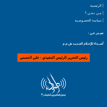
| الرئيسية
| مـن نـحـن ؟
| سياسة الخصـوصـية
تصـدر عـن :
أصــداء للإعـلام الجـديـد ش.م.م
رئيس التحرير-الرئيس التنفيذي : علي الحسني