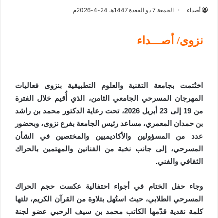
أصداء
الجمعة 7 ذو القعدة 1447هـ 24-4-2026م
نزوى/ أصـــداء
اختُتمت بجامعة التقنية والعلوم التطبيقية بنزوى فعاليات
المهرجان المسرحي الجامعي الثامن، الذي أُقيم خلال الفترة
من 19 إلى 23 أبريل 2026، تحت رعاية الدكتور محمد بن راشد
بن حمدان المعمري، مساعد رئيس الجامعة بفرع نزوى، وبحضور
عدد من المسؤولين والأكاديميين والمختصين في الشأن
المسرحي، إلى جانب نخبة من الفنانين والمهتمين بالحراك
الثقافي والفني.
وجاء حفل الختام في أجواء احتفالية عكست حجم الحراك
المسرحي الطلابي، حيث استُهل بتلاوة من القرآن الكريم، تلتها
كلمة نقدية قدّمها الكاتب محمد بن سيف الرحبي عضو لجنة