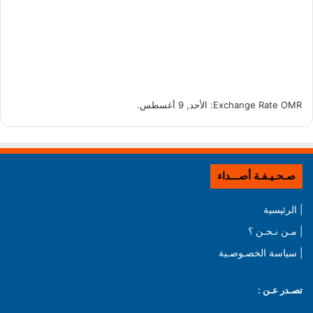
OMR
Exchange Rate
: الأحد, 9 أغسطس.
صـحـيـفـة أصـــداء
| الرئيسية
| مـن نـحـن ؟
| سياسة الخصـوصـية
تصـدر عـن :