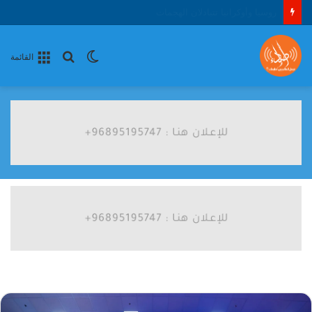
نسبة الانكماش في أوزبكستان تبلغ 0،1% خلال يوليو 2026
الوضع
بحث
القائمة
المظلم
عن