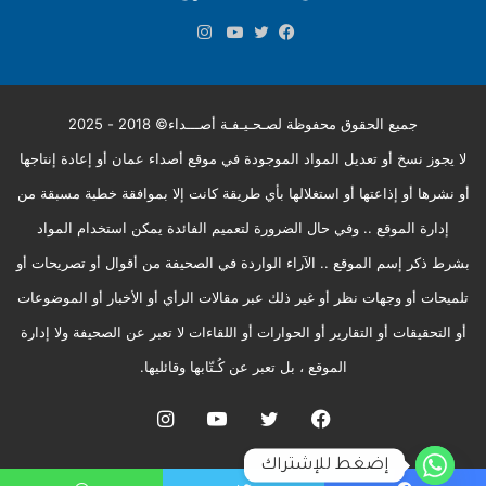
انستقرام
فيسبوك
تويتر
يوتيوب
جميع الحقوق محفوظة لصـحـيـفـة أصـــداء© 2018 - 2025
لا يجوز نسخ أو تعديل المواد الموجودة في موقع أصداء عمان أو إعادة إنتاجها
أو نشرها أو إذاعتها أو استغلالها بأي طريقة كانت إلا بموافقة خطية مسبقة من
إدارة الموقع .. وفي حال الضرورة لتعميم الفائدة يمكن استخدام المواد
بشرط ذكر إسم الموقع .. الآراء الواردة في الصحيفة من أقوال أو تصريحات أو
تلميحات أو وجهات نظر أو غير ذلك عبر مقالات الرأي أو الأخبار أو الموضوعات
أو التحقيقات أو التقارير أو الحوارات أو اللقاءات لا تعبر عن الصحيفة ولا إدارة
الموقع ، بل تعبر عن كُـتّابها وقائليها.
فيسبوك
تويتر
يوتيوب
انستقرام
إضغط للإشتراك