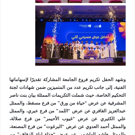
وشهد الحفل تكريم فروع الجامعة المشاركة تقديرًا لإسهاماتها
الفنية، إلى جانب تكريم عدد من المتميزين ضمن شهادات لجنة
التحكيم الخاصة، حيث شملت التكريمات الممثلة بيان بنت ناصر
المشرفية عن عرض “حياة من ورق” من فرع مسقط، والممثل
عبدالعزيز الغافري عن عرض “اللمد” من فرع عبري، والممثل
علي الكثيري عن عرض “غيوب الأحيمر” من فرع صلالة،
والممثل أحمد العدوي عن عرض “البرغوت” من فرع المصنعة،
والممثل هاشم الهاشمي عن عرض “حذاء ليلة الزفاف” من