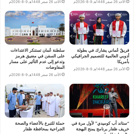
الأحد 26 صفر 1448هـ 9-8-2026م
الأحد 26 صفر 1448هـ 9-8-2026م
فريقٌ عُماني يشارك في بطولة
سلطنة عُمان تستنكر الاعتداءات
أدوبي العالمية للتصميم الجرافيكي
على السفن في مضيق هرمز
بأمريكا
وتدعو إلى عدم التأثير على مسار
المفاوضات
الأحد 26 صفر 1448هـ 9-8-2026م
الأحد 26 صفر 1448هـ 9-8-2026م
“ستاند أب كوميدي” لأول مرة في
حملة للتبرع بالأعضاء والصحة
خريف ظفار برنامج يمنح البهجة
الجراحية بمحافظة ظفار