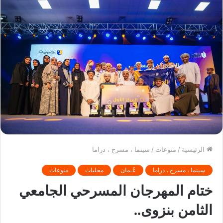
الرئيسية
/
منوعات
/
سينما ، مسرح ، دراما
سينما ، مسرح ، دراما
عُـمان
محليات
منوعات
ختام المهرجان المسرحي الجامعي
الثامن بنزوى..