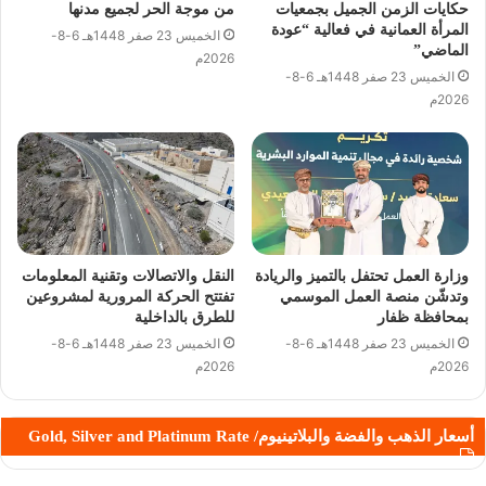
حكايات الزمن الجميل بجمعيات
من موجة الحر لجميع مدنها
المرأة العمانية في فعالية “عودة
الخميس 23 صفر 1448هـ 6-8-
الماضي”
2026م
الخميس 23 صفر 1448هـ 6-8-
2026م
وزارة العمل تحتفل بالتميز والريادة
النقل والاتصالات وتقنية المعلومات
وتدشّن منصة العمل الموسمي
تفتتح الحركة المرورية لمشروعين
بمحافظة ظفار
للطرق بالداخلية
الخميس 23 صفر 1448هـ 6-8-
الخميس 23 صفر 1448هـ 6-8-
2026م
2026م
أسعار الذهب والفضة والبلاتينيوم/ Gold, Silver and Platinum Rate