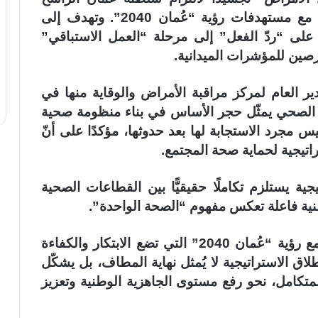
بتطوير منظومة الأمن الصحي، بما يتوافق مع مستهدفات رؤية “عُمان 2040”. وتهدف إلى
 على “ردّ الفعل” إلى مرحلة “العمل الاستباقي”
صين للمؤشرات الميدانية.
دير العام لمركز مراقبة الأمراض والوقاية منها في
 الصحي يمثّل حجر الأساس في بناء منظومة صحية
س مجرد الاستجابة لها بعد حدوثها، مؤكدًا على أنّ
ستراتيجية لحماية صحة المجتمع.
ية يستلزم تكاملًا حقيقيًّا بين القطاعات الصحية
وطنية فاعلة تعكس مفهوم “الصحة الواحدة”.
وأكّد على أنّ هذه الجهود تنسجم مباشرة مع رؤية “عُمان 2040” التي تضع الابتكار والكفاءة
اق الاستراتيجية لا يُمثل نهاية المطاف، بل يشكّل
تكامل، نحو رفع مستوى الجاهزية الوطنية وتعزيز