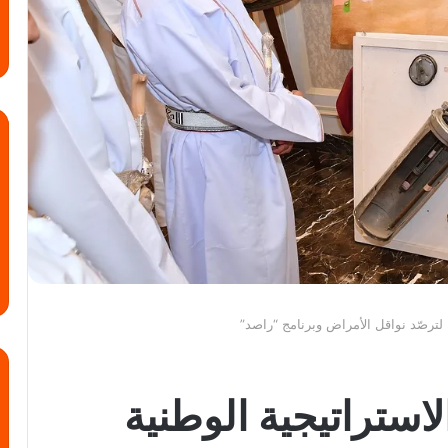
 لترصّد نواقل الأمراض وبرنامج “راصد”
استراتيجية الوطنية