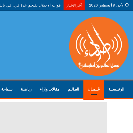
قوات الاحتلال تقتحم عدة قرى في ناب
الأحد , 9 أغسطس 2026
آخر الأخبار
الرئيـسـية
عُــمـان
العـالـم
مقالات وآراء
رياضـة
سـياحة