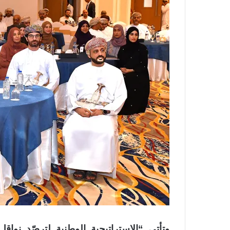
وتأتي “الاستراتيجية الوطنية لترصّد نواق