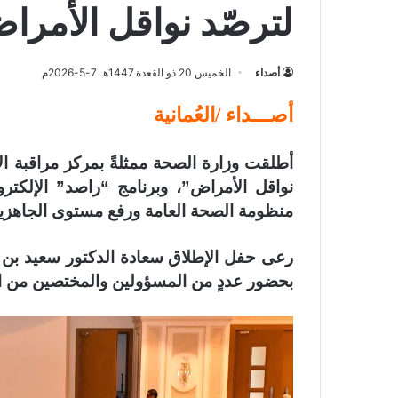
لترصّد نواقل الأمرا
أصداء
الخميس 20 ذو القعدة 1447هـ 7-5-2026م
أصـــداء /العُمانية
أطلقت وزارة الصحة ممثلةً بمركز مراقبة الأ
نواقل الأمراض”، وبرنامج “راصد” الإلكتر
منظومة الصحة العامة ورفع مستوى الجاهزية
رعى حفل الإطلاق سعادة الدكتور سعيد بن 
بحضور عددٍ من المسؤولين والمختصين من 