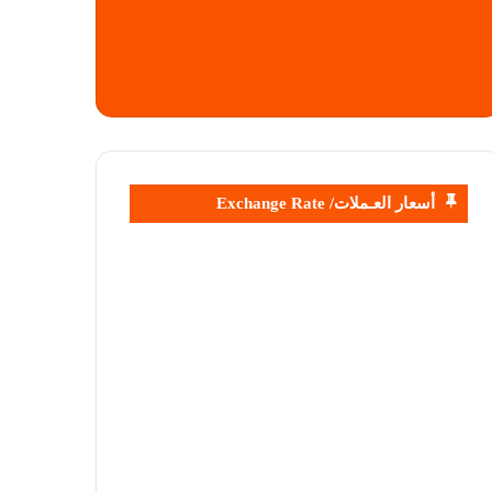
أسعار العـملات/ Exchange Rate