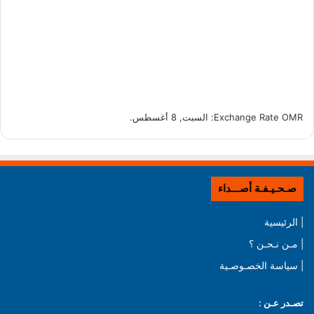
OMR
Exchange Rate
: السبت, 8 أغسطس.
صـحـيـفـة أصـــداء
| الرئيسية
| مـن نـحـن ؟
| سياسة الخصـوصـية
تصـدر عـن :