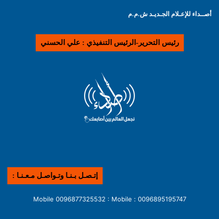
أصــداء للإعـلام الجـديـد ش.م.م
رئيس التحرير-الرئيس التنفيذي : علي الحسني
إتـصـل بـنـا وتـواصـل مـعـنـا :
0096895195747 : Mobile 0096877325532 : Mobile