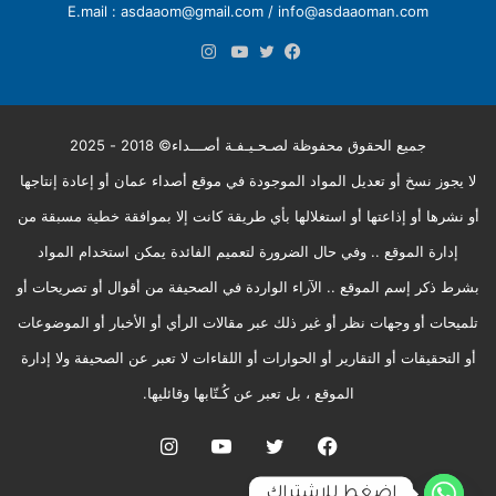
E.mail : asdaaom@gmail.com / info@asdaaoman.com
انستقرام
فيسبوك
تويتر
يوتيوب
جميع الحقوق محفوظة لصـحـيـفـة أصـــداء© 2018 - 2025
لا يجوز نسخ أو تعديل المواد الموجودة في موقع أصداء عمان أو إعادة إنتاجها
أو نشرها أو إذاعتها أو استغلالها بأي طريقة كانت إلا بموافقة خطية مسبقة من
إدارة الموقع .. وفي حال الضرورة لتعميم الفائدة يمكن استخدام المواد
بشرط ذكر إسم الموقع .. الآراء الواردة في الصحيفة من أقوال أو تصريحات أو
تلميحات أو وجهات نظر أو غير ذلك عبر مقالات الرأي أو الأخبار أو الموضوعات
أو التحقيقات أو التقارير أو الحوارات أو اللقاءات لا تعبر عن الصحيفة ولا إدارة
الموقع ، بل تعبر عن كُـتّابها وقائليها.
فيسبوك
تويتر
يوتيوب
انستقرام
إضغط للإشتراك