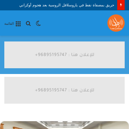
حريق بمصفاة نفط في ياروسلافل الروسية بعد هجوم أوكراني
الوضع
بحث
القائمة
المظلم
عن