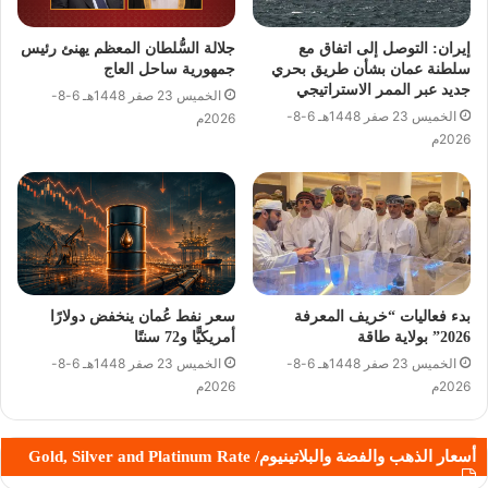
إيران: التوصل إلى اتفاق مع
جلالة السُّلطان المعظم يهنئ رئيس
سلطنة عمان بشأن طريق بحري
جمهورية ساحل العاج
جديد عبر الممر الاستراتيجي
الخميس 23 صفر 1448هـ 6-8-
الخميس 23 صفر 1448هـ 6-8-
2026م
2026م
بدء فعاليات “خريف المعرفة
سعر نفط عُمان ينخفض دولارًا
2026” بولاية طاقة
أمريكيًّا و72 سنتًا
الخميس 23 صفر 1448هـ 6-8-
الخميس 23 صفر 1448هـ 6-8-
2026م
2026م
أسعار الذهب والفضة والبلاتينيوم/ Gold, Silver and Platinum Rate