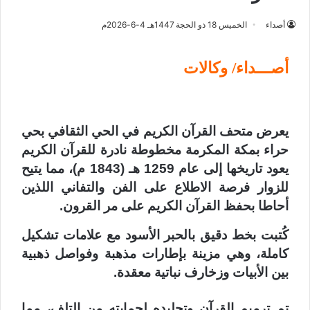
أصداء
الخميس 18 ذو الحجة 1447هـ 4-6-2026م
أصـــداء/ وكالات
يعرض متحف القرآن الكريم في الحي الثقافي بحي
حراء بمكة المكرمة مخطوطة نادرة للقرآن الكريم
يعود تاريخها إلى عام 1259 هـ (1843 م)، مما يتيح
للزوار فرصة الاطلاع على الفن والتفاني اللذين
أحاطا بحفظ القرآن الكريم على مر القرون
.
كُتبت بخط دقيق بالحبر الأسود مع علامات تشكيل
كاملة، وهي مزينة بإطارات مذهبة وفواصل ذهبية
بين الأبيات وزخارف نباتية معقدة.
تم ترميم القرآن وتجليده لحمايته من التلف، مما