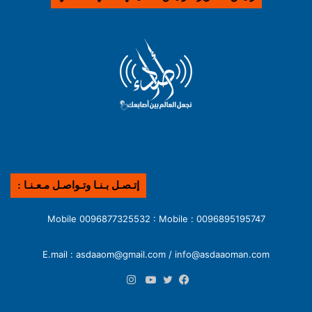
إتـصـل بـنـا وتـواصـل مـعـنـا :
0096895195747 : Mobile 0096877325532 : Mobile
E.mail : asdaaom@gmail.com / info@asdaaoman.com
انستقرام
فيسبوك
تويتر
يوتيوب