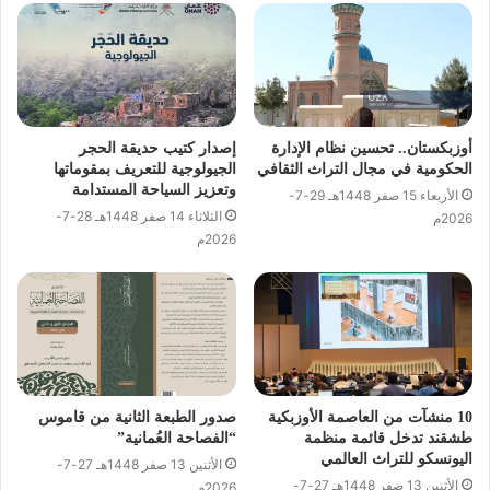
أوزبكستان.. تحسين نظام الإدارة
إصدار كتيب حديقة الحجر
الحكومية في مجال التراث الثقافي
الجيولوجية للتعريف بمقوماتها
وتعزيز السياحة المستدامة
الأربعاء 15 صفر 1448هـ 29-7-
الثلاثاء 14 صفر 1448هـ 28-7-
2026م
2026م
10 منشآت من العاصمة الأوزبكية
صدور الطبعة الثانية من قاموس
طشقند تدخل قائمة منظمة
“الفصاحة العُمانية”
اليونسكو للتراث العالمي
الأثنين 13 صفر 1448هـ 27-7-
الأثنين 13 صفر 1448هـ 27-7-
2026م