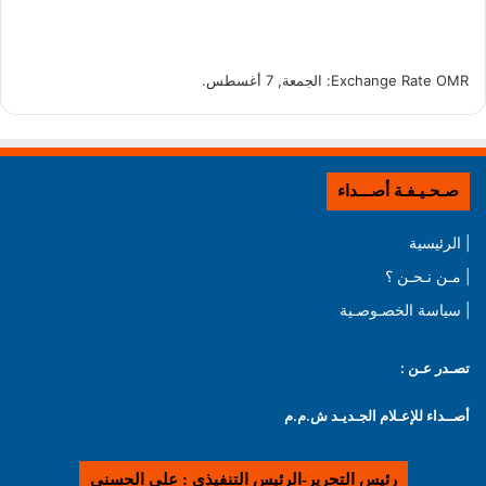
OMR
Exchange Rate
: الجمعة, 7 أغسطس.
صـحـيـفـة أصـــداء
| الرئيسية
| مـن نـحـن ؟
| سياسة الخصـوصـية
تصـدر عـن :
أصــداء للإعـلام الجـديـد ش.م.م
رئيس التحرير-الرئيس التنفيذي : علي الحسني