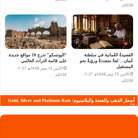
2026م
القصيدةُ العُمانية في سلطنة
“اليونسكو” تدرج 10 مواقع جديدة
عُمان… لغةٌ متجددةٌ ورؤيةٌ نحو
على قائمة التراث العالمي
المستقبل
الأثنين 13 صفر 1448هـ 27-7-
الأثنين 13 صفر 1448هـ 27-7-
2026م
2026م
أسعار الذهب والفضة والبلاتينيوم/ Gold, Silver and Platinum Rate