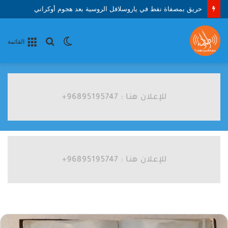
حريق بمصفاة نفط في ياروسلافل الروسية بعد هجوم أوكراني
الوضع
بحث
القائمة
المظلم
عن