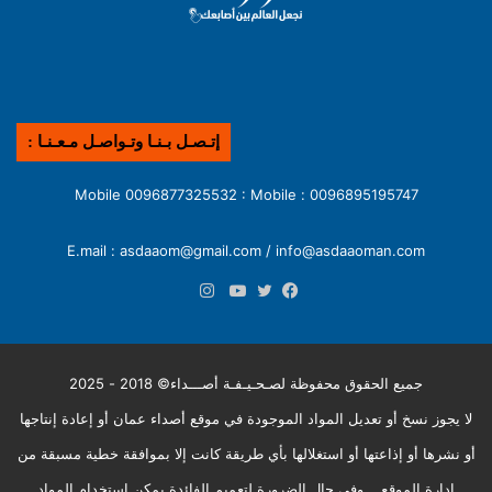
إتـصـل بـنـا وتـواصـل مـعـنـا :
0096895195747 : Mobile 0096877325532 : Mobile
E.mail : asdaaom@gmail.com / info@asdaaoman.com
انستقرام
فيسبوك
تويتر
يوتيوب
جميع الحقوق محفوظة لصـحـيـفـة أصـــداء© 2018 - 2025
لا يجوز نسخ أو تعديل المواد الموجودة في موقع أصداء عمان أو إعادة إنتاجها
أو نشرها أو إذاعتها أو استغلالها بأي طريقة كانت إلا بموافقة خطية مسبقة من
إدارة الموقع .. وفي حال الضرورة لتعميم الفائدة يمكن استخدام المواد