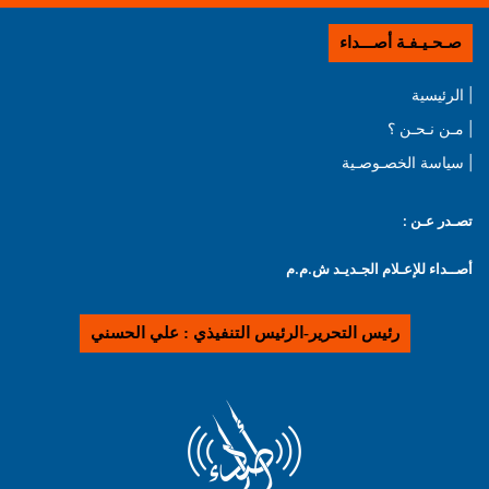
صـحـيـفـة أصـــداء
| الرئيسية
| مـن نـحـن ؟
| سياسة الخصـوصـية
تصـدر عـن :
أصــداء للإعـلام الجـديـد ش.م.م
رئيس التحرير-الرئيس التنفيذي : علي الحسني