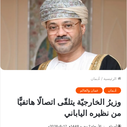
الرئيسية
/
عُـمان
عُـمان
عمان والعالم
وزيرُ الخارجيّة يتلقّى اتصالًا هاتفيًّا
من نظيره الياباني
أصداء
الأربعاء 2 محرم 1448هـ 17-6-2026م