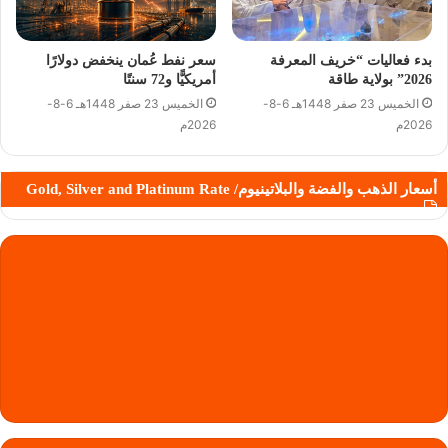
بدء فعاليات “خريف المعرفة
سعر نفط عُمان ينخفض دولارًا
2026” بولاية طاقة
أمريكيًّا و72 سنتًا
الخميس 23 صفر 1448هـ 6-8-
الخميس 23 صفر 1448هـ 6-8-
2026م
2026م
أسعار الذهب والفضة والبلاتينيوم/ Gold, Silver and Platinum Rate