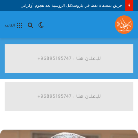
حريق بمصفاة نفط في ياروسلافل الروسية بعد هجوم أوكراني
الوضع
بحث
القائمة
المظلم
عن