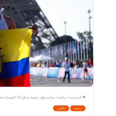
الرئيسية
/
رياضة
/
بينتادو يتوّج بذهبية سباق 20 كيلومترًا مشيًا في باريس
رياضة
عالمي