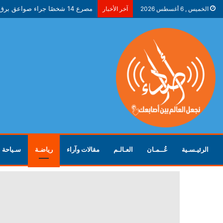
مصرع 14 شخصًا جراء صواعق برق في ولاية جاركاند الهندية
الخميس , 6 أغسطس 2026
آخر الأخبار
الرئيـسـية
عُــمـان
العـالـم
مقالات وآراء
رياضـة
سـياحة