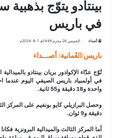
في باريس
أصداء
الخميس 26 محرم 1446هـ 1-8-2024م
باريس/العُمانية/ أصـــداء
في أولمبياد باريس الصيفي اليوم عندما ا
واحدة و18 دقيقة و55 ثانية.
دقيقة و9 ثوان.
الذي قطع مسافة سباق اليوم في ساعة واحدة و19 دقيقة و11 