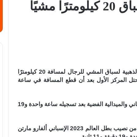
بينتادو يتوّج بذهبية سباق 20 كيلومترًا مشيًا
تُوّج عدّاء الإكوادور بريان بينتادو بالميدالية الذهبية لسباق المشي للرجال لمسافة 20 كيلومترًا
حتل المركز الأول بعد أن قطع المسافة في ساعة
وحصل البرازيلي كايو بونفيم على المركز الثاني والميدالية الفضية بعد تسجيله ساعة واحدة و19
أما المركز الثالث والميدالية البرونزية فكانا من نصيب بطل العالم 2023 الإسباني ألفارو مارتن
ثانية.