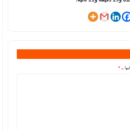
يها بـ
*