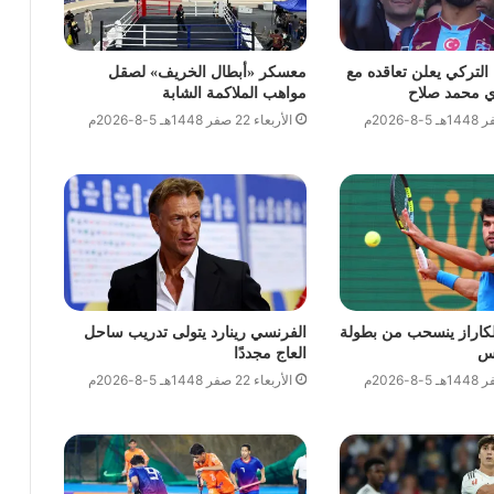
التركي يعلن تعاقده مع
معسكر «أبطال الخريف» لصقل
ي محمد صلاح
مواهب الملاكمة الشابة
الأربعاء 22 صفر 1448هـ 5-8-2026م
كاراز ينسحب من بطولة
الفرنسي رينارد يتولى تدريب ساحل
نس
العاج مجددًا
الأربعاء 22 صفر 1448هـ 5-8-2026م