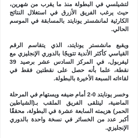
لتشيلسي في البطولة منذ ما يقرب من شهرين،
حيث يرغب الفريق الأزرق في استغلال النتائج
الكارثية لمانشستر يونايتد بالمسابقة في الموسم
الحالي.
ويقبع مانشستر يونايتد، الذي يتقاسم الرقم
القياسي كأكثر الأندية تتويجًا بالدوري الإنجليزي مع
ليفربول، في المركز السادس عشر برصيد 39
نقطة، علما بأنه حصل على نقطتين فقط في
لقاءاته السبعة الأخيرة بالبطولة.
وخسر يونايتد 0-2 أمام ضيفه ويستهام في المرحلة
الماضية، ليتلقى الفريق الملقب بـ(الشياطين
الحمر) هزيمته السابعة عشرة في البطولة، محققًا
أكبر عدد من الخسائر في نسخة واحدة بالدوري
الإنجليزي.