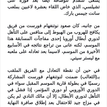
يسعى للتقدم للوصافة أيضًا بعد فوزه على
تشيلسي، الذي خاض اللقاء بعشرة لاعبين بملعب
سانت جيمس بارك.
من جانبه، كان صعود نوتنغهام فورست من فريق
يكافح للهروب من الهبوط إلى منافس على التأهل
لدوري أبطال أوروبا إحدى مفاجآت المسابقة هذا
الموسم، لكنه عانى من تراجع نتائجه في الأسابيع
الأخيرة من الموسم، لاسيما بعد تعادله على ملعبه
مع ليستر سيتي.
في حين أن نقطة التعادل مع الفريق الملقب
بـ(الثعالب) ضمنت لنوتنغهام فورست المشاركة
رسميًا في بطولة قارية الموسم المقبل سواء في
الدوري الأوروبي أو دوري المؤتمر، إذا فشل في
التأهل لدوري الأبطال، إلا أن مالك النادي لم يكن
في مزاج جيد للاحتفال بعد إطلاق صافرة النهاية