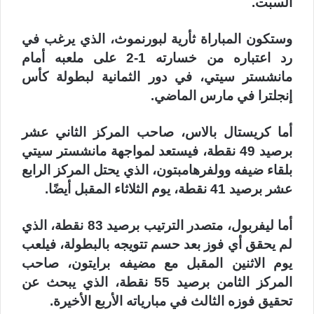
السبت.
وستكون المباراة ثأرية لبورنموث، الذي يرغب في
رد اعتباره من خسارته 1-2 على ملعبه أمام
مانشستر سيتي، في دور الثمانية لبطولة كأس
إنجلترا في مارس الماضي.
أما كريستال بالاس، صاحب المركز الثاني عشر
برصيد 49 نقطة، فيستعد لمواجهة مانشستر سيتي
بلقاء ضيفه وولفرهامبتون، الذي يحتل المركز الرابع
عشر برصيد 41 نقطة، يوم الثلاثاء المقبل أيضًا.
أما ليفربول، متصدر الترتيب برصيد 83 نقطة، الذي
لم يحقق أي فوز بعد حسم تتويجه بالبطولة، فيلعب
يوم الاثنين المقبل مع مضيفه برايتون، صاحب
المركز الثامن برصيد 55 نقطة، الذي يبحث عن
تحقيق فوزه الثالث في مبارياته الأربع الأخيرة.