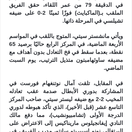
في الدقيقة 79 من عمر اللقاء، حقق الفريق
الملقب بـ(الماكبايث) فوزًا ثمينًا 2-0 على ضيفه
تشيلسي في المرحلة ذاتها.
ويأتي مانشستر سيتي، المتوج باللقب في المواسم
الأربعة الماضية، في المركز الرابع حاليًا برصيد 65
نقطة، بعدما سقط في فخ التعادل بدون أهداف مع
مضيفه ساوثهامبتون متذيل الترتيب، يوم السبت
الماضي.
في المقابل، تلقت آمال نوتنغهام فورست في
المشاركة بدوري الأبطال صدمة عقب تعادله
المخيب 2-2 مع ضيفه ليستر سيتي، صاحب المركز
التاسع عشر (قبل الأخير)، الذي تأكد هبوطه لدوري
الدرجة الأولى (تشامبيونشيب)، مما دفع مالك
النادي إيفانجيلوس ماريناكيس إلى الاعتراض على
البرتغالي نونو إسبيريتو سانتو، مدرب الفريق، في