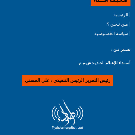
صـحـيـفـة أصـــداء
| الرئيسية
| مـن نـحـن ؟
| سياسة الخصـوصـية
تصـدر عـن :
أصــداء للإعـلام الجـديـد ش.م.م
رئيس التحرير-الرئيس التنفيذي : علي الحسني