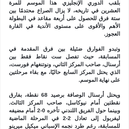
بلقب الدوري الإنجليزي هذا الموسم للمرة
العشرين في تاريخه، لا يزال الصراع محتدمًا بين
ستة فرق للحصول على أربعة مقاعد في البطولة
الأهم والأقوى على مستوى الأندية في القارة
العجوز.
وتبدو الفوارق ضئيلة بين فرق المقدمة في
المسابقة، حيث تفصل ست نقاط فقط بين
أرسنال، صاحب المركز الثاني، ونوتنغهام فورست،
الذي يحتل المركز السابع حاليًا، مع بقاء مرحلتين
على نهاية الموسم.
ويحتل أرسنال الوصافة برصيد 68 نقطة، بفارق
نقطتين أمام نيوكاسل، صاحب المركز الثالث.
وبينما حول الفريق اللندني تأخره 0-2 أمام مضيفه
ليفربول إلى تعادل 2-2 في المرحلة الماضية
للمسابقة، رغم طرد نجمه الإسباني ميكيل ميرينو