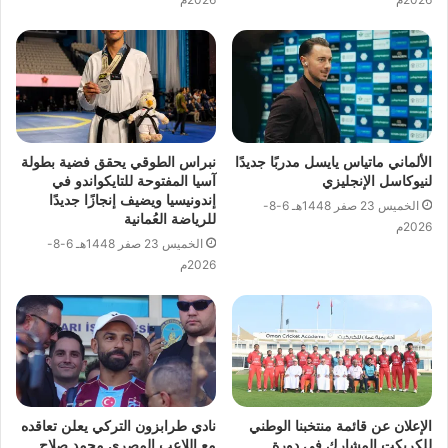
الألماني ماتياس يايسل مدربًا جديدًا
نبراس الطوقي يحقق فضية بطولة
لنيوكاسل الإنجليزي
آسيا المفتوحة للتايكواندو في
إندونيسيا ويضيف إنجازًا جديدًا
الخميس 23 صفر 1448هـ 6-8-
للرياضة العُمانية
2026م
الخميس 23 صفر 1448هـ 6-8-
2026م
الإعلان عن قائمة منتخبنا الوطني
نادي طرابزون التركي يعلن تعاقده
للكريكت المشارك في دورة
مع اللاعب المصري محمد صلاح