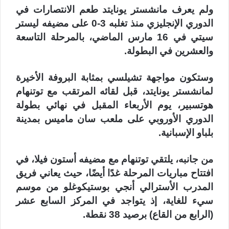
ولم يعرف مانشستر يونايتد طعم الانتصارات في
الدوري الإنجليزي منذ تغلبه 3-0 على مضيفه ليستر
سيتي في 16 مارس الماضي، بالمرحلة التاسعة
والعشرين في البطولة.
وستكون مواجهة تشيلسي بمثابة البروفة الأخيرة
لمانشستر يونايتد، قبل لقائه المرتقب مع توتنهام
هوتسبير، يوم الأربعاء المقبل في نهائي بطولة
الدوري الأوروبي على ملعب سان ماميس بمدينة
بلباو الإسبانية.
من جانبه، يلتقي توتنهام مع مضيفه أستون فيلا، في
افتتاح مباريات المرحلة غدًا أيضًا، حيث يعاني فريق
المدرب الأسترالي أنجي بوستيكوغلو من موسم
سيء للغاية، إذ يتواجد في المركز السابع عشر
(الرابع من القاع) برصيد 38 نقطة.