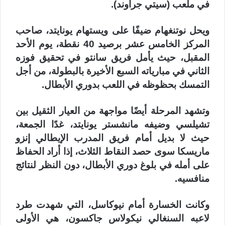
في ملعب (سيتي جراوند).
ويحل نوتنغهام ضيفًا على ويستهام يونايتد، صاحب
المركز الخامس عشر برصيد 40 نقطة، يوم الأحد
المقبل، حيث يأمل فريق سانتو في تحقيق فوزه
الثاني في مبارياته السبع الأخيرة بالبطولة، من أجل
التمسك بحظوظه في اللعب بدوري الأبطال.
وتشهد المرحلة أيضًا مواجهة من العيار الثقيل بين
تشيلسي وضيفه مانشستر يونايتد، غدًا الجمعة،
حيث لا بديل أمام فريق المدرب الإيطالي إنزو
ماريسكا سوى حصد النقاط الثلاث، إذا أراد الحفاظ
على أمله في بلوغ دوري الأبطال، دون النظر لنتائج
منافسيه.
وكانت الخسارة أمام نيوكاسل، التي شهدت طرد
لاعبه السنغالي نيكولاس جاكسون، هي الأولى