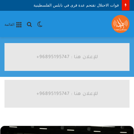
الأمم المتحدة: 8 ملايين طفل في سن الدراسة خارج المدارس بالسودان
الوضع
بحث
القائمة
المظلم
عن