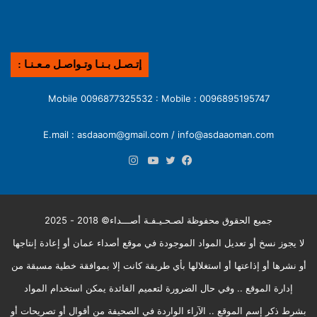
إتـصـل بـنـا وتـواصـل مـعـنـا :
0096895195747 : Mobile 0096877325532 : Mobile
E.mail : asdaaom@gmail.com / info@asdaaoman.com
انستقرام
فيسبوك
تويتر
يوتيوب
جميع الحقوق محفوظة لصـحـيـفـة أصـــداء© 2018 - 2025
لا يجوز نسخ أو تعديل المواد الموجودة في موقع أصداء عمان أو إعادة إنتاجها
أو نشرها أو إذاعتها أو استغلالها بأي طريقة كانت إلا بموافقة خطية مسبقة من
إدارة الموقع .. وفي حال الضرورة لتعميم الفائدة يمكن استخدام المواد
بشرط ذكر إسم الموقع .. الآراء الواردة في الصحيفة من أقوال أو تصريحات أو