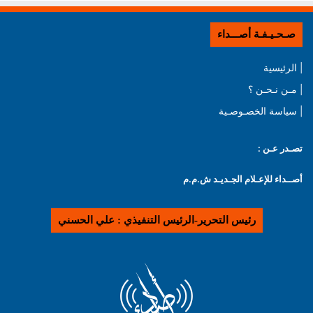
صـحـيـفـة أصـــداء
| الرئيسية
| مـن نـحـن ؟
| سياسة الخصـوصـية
تصـدر عـن :
أصــداء للإعـلام الجـديـد ش.م.م
رئيس التحرير-الرئيس التنفيذي : علي الحسني