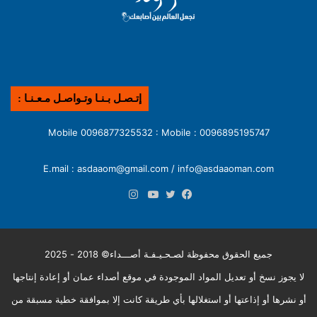
إتـصـل بـنـا وتـواصـل مـعـنـا :
0096895195747 : Mobile 0096877325532 : Mobile
E.mail : asdaaom@gmail.com / info@asdaaoman.com
انستقرام
فيسبوك
تويتر
يوتيوب
جميع الحقوق محفوظة لصـحـيـفـة أصـــداء© 2018 - 2025
لا يجوز نسخ أو تعديل المواد الموجودة في موقع أصداء عمان أو إعادة إنتاجها
أو نشرها أو إذاعتها أو استغلالها بأي طريقة كانت إلا بموافقة خطية مسبقة من