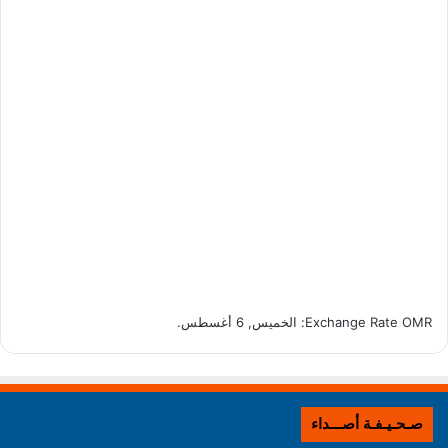
OMR
Exchange Rate
: الخميس, 6 أغسطس.
صـحـيـفـة أصـــداء