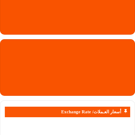
أسعار العـملات/ Exchange Rate