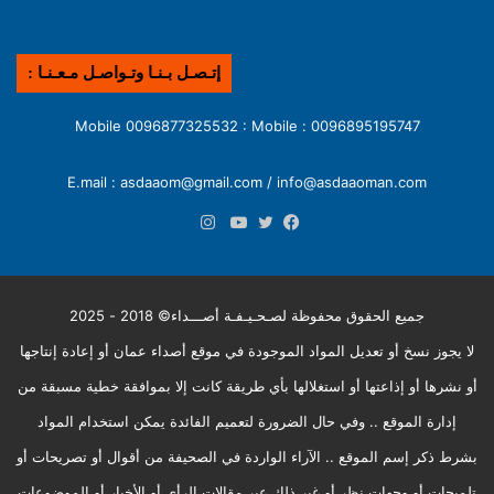
إتـصـل بـنـا وتـواصـل مـعـنـا :
0096895195747 : Mobile 0096877325532 : Mobile
E.mail : asdaaom@gmail.com / info@asdaaoman.com
انستقرام
فيسبوك
تويتر
يوتيوب
جميع الحقوق محفوظة لصـحـيـفـة أصـــداء© 2018 - 2025
لا يجوز نسخ أو تعديل المواد الموجودة في موقع أصداء عمان أو إعادة إنتاجها
أو نشرها أو إذاعتها أو استغلالها بأي طريقة كانت إلا بموافقة خطية مسبقة من
إدارة الموقع .. وفي حال الضرورة لتعميم الفائدة يمكن استخدام المواد
بشرط ذكر إسم الموقع .. الآراء الواردة في الصحيفة من أقوال أو تصريحات أو
تلميحات أو وجهات نظر أو غير ذلك عبر مقالات الرأي أو الأخبار أو الموضوعات