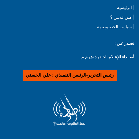
| الرئيسية
| مـن نـحـن ؟
| سياسة الخصـوصـية
تصـدر عـن :
أصــداء للإعـلام الجـديـد ش.م.م
رئيس التحرير-الرئيس التنفيذي : علي الحسني