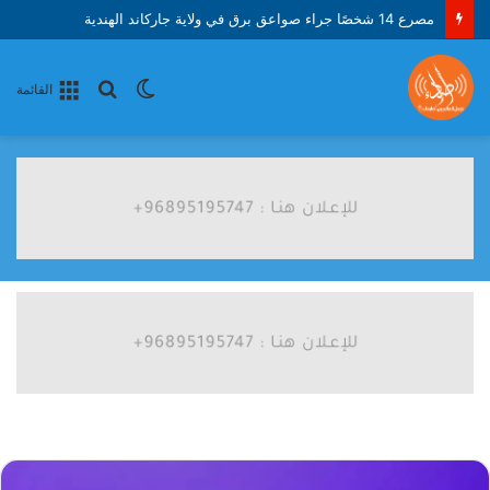
مصرع 14 شخصًا جراء صواعق برق في ولاية جاركاند الهندية
الوضع
بحث
القائمة
المظلم
عن