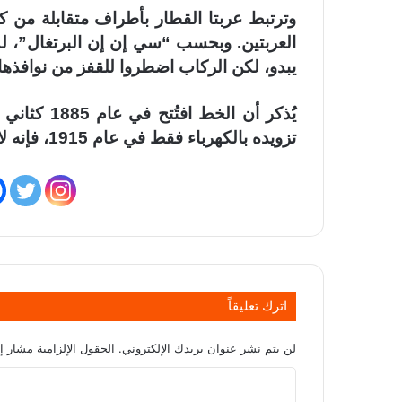
وترتبط عربتا القطار بأطراف متقابلة من ك
العربتين. وبحسب “سي إن إن البرتغال”، ل
يبدو، لكن الركاب اضطروا للقفز من نوافذها
يُذكر أن ال
تزويده بالكهرباء فقط في عام 1915، فإنه لا يزال يحتفظ بخصائصه الأصلية.
اترك تعليقاً
لن يتم نشر عنوان بريدك الإلكتروني.
الحقول الإلزامية مشار إل