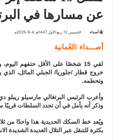
عن مسارها في البرت
أصداء
الخميس 12 ربيع الأول 1447هـ 4-9-2025م
أصـــداء /العُمانية
خروج قطار /جلوريا/ الجبلي المائل، الذي
وتحطمه.
وأعرب الرئيس البرتغالي مارسيلو ريبلو د
وذكر أنه يأمل في أن تحدد السلطات قريبًا 
ويُعد خط السكك الحديدية هذا واحدًا من ث
بكثرة للتنقل عبر التلال العديدة الشديدة الان