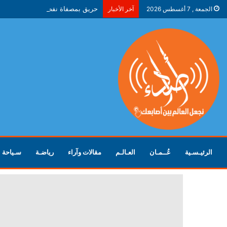
حريق بمصفاة نفط في ياروسلافل ال
الجمعة , 7 أغسطس 2026
آخر الأخبار
الرئيـسـية
عُــمـان
العـالـم
مقالات وآراء
رياضـة
سـياحة