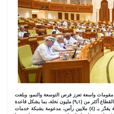
 مقومات واسعة تعزز فرص التوسعة والنمو، وبلغت
المساحة المزروعة (٣١٢) ألف فدان، ويضم القطاع أكثر من (٩٫١) مليون نخلة، بما يشكل قاعدة
إنتاجية واعدة. كما أن حجم الثروة الحيوانية يقدّر بـ (٤) ملايين رأس، مدعومة بشبكة خدمات