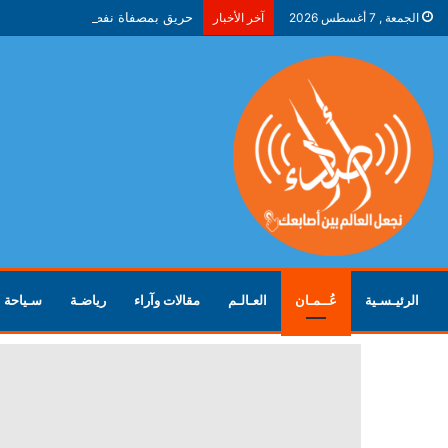
حريق بمصفاة نفط في ياروسلافل ال
الجمعة , 7 أغسطس 2026
آخر الأخبار
الرئيـسـية
عُــمـان
العـالـم
مقالات وآراء
رياضـة
سـياحة