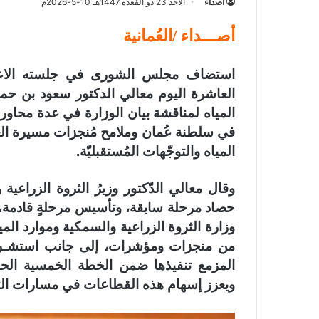
أصداء
الأحد 23 ذو القعدة 1447هـ 10-5-2026م
أصـــداء /العُمانية
استضاف مجلس الشورى في جلسته الاعتياد
العاشرة اليوم معالي الدكتور سعود بن حمو
المياه لمناقشة بيان الوزارة في عدة محاور ر
في سلطنة عُمان وملامح مُنجزات مسيرة العمل
المياه والتوجّهات المُستقبليّة.
وقال معالي الدّكتور وزيرُ الثروة الزراعي
حصاد مرحلة سابقة، وتأسيس مرحلةٍ قادمة، 
وزارة الثروة الزراعية والسمكية وموارد الم
من منجزات ومؤشرات، إلى جانب استشـراف
المزمع تنفيذها ضمن الخطة الخمسية الحا
ويعزز إسهام هذه القطاعات في مسارات التنمي