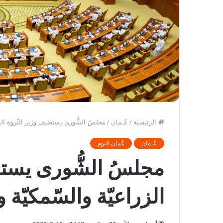
الرئيسية
/
عُـمان
/
مجلسُ الشُّورى يستضيف وزير الثّروة الزر
عُـمان
عُمان اليوم
مجلسُ الشُّورى يستض
الزراعيّة والسّمكيّة و