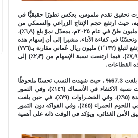
رت تحقيق تقدم ملموس، يعكس تطورًا حقيقيًّا في
ط به، حيث ارتفع حجم الإنتاج الزراعي والسمكي من
(٤٫٣) مليون طنّ في عام ٢٠٢٠م إلى (٥٫٦) مليون طنّ في عام ٢٠٢٥م، بمعدّل نموّ بلغ (٦٫٩٪)،
وتحسّنًا في كفاءة الأداء، مشيرا إلى أن إسهام هذه
القطاعات في الناتج المحلي الإجمالي قد ارتفع لتبلغ (١٬١٣٢) مليون ريال عُماني مقارنة بـ(٧٧٦)
مليون ريال في عام ٢٠٢٠م، وبنموّ قدره (٧٫٩٪)، فيما ارتفعت نسبة الإسهام من (٢٫٣٪) إلى
وبيّن معاليه أن نسبة الاكتفاء الذاتي الغذائي بلغت 67.3% ، حيث شهدت النسب تحسنًا ملحوظًا
ضمن مجموعات السلع الأساسية، وقد بلغت نسبة الاكتفاء في الأسماك (١٤٦٪)، وفي التمور
(٩٩٪)، وفي الحليب (٩٦٪)، وفي بيض المائدة (٩٥٪)، وفي الخضـراوات (٧٩٪)، في حين بلغت
نسب الاكتفاء في اللحوم البيضاء (٦٢٪)، وفي اللحوم الحمراء (٤٥٪)، وفي الفواكه دون التمور
قيق الأمن الغذائي، ويؤكد في الوقت ذاته على أهمية