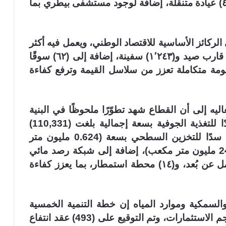
بيطرية تضم (٦٩) عيادة بيطرية حكومية و(٤١) عيادة متنقلة، إضافة لوجود مستشفى بيطري بما
الركائز الأساسية للاقتصاد الوطني، ويعمل فيه أكثر
من (60) ألف صياد عُماني، ويضم (٢٧٬٣٢٠) قارب صيد و(١٬٢٤٣) سفينة، إضافة إلى (٦٢) سوقًا
 مما يشكل منظومة متكاملة تعزز من سلاسل القيمة وترفع كفاءة
ليه إلى أن القطاع شهد تطوّرًا ملحوظًا في البنية
الأساسيّة، فقد تم إنشاء وتشغيل (85) سدًا للتغذية الجوفية بسعة إجمالية بلغت (110,331)
مليون متر مكعب، إلى جانب وجود (116) سدًا للتخزين السطحي بسعة (0.624 مليون متر
مكعب)، و(٧) سدود للحماية بسعة (247,730 مليون متر مكعب)، إضافة إلى شبكة رصد مائي
تضم (3483) محطة، منها (672) محطة تعمل عن بُعد، و(١٤) محطة استمطار، بما يعزز كفاءة
 والسمكية وموارد المياه إن خطة التنمية الخمسية
العاشرة (2021-2025) شهدت تناميًا في حجم الاستثمارات، وتم التوقيع على (493) عقد انتفاع