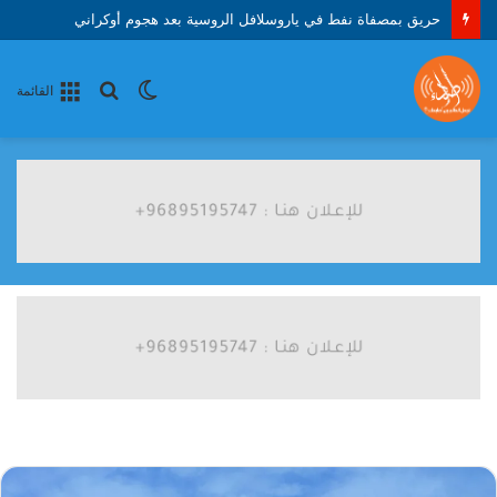
حريق بمصفاة نفط في ياروسلافل الروسية بعد هجوم أوكراني
الوضع
بحث
القائمة
المظلم
عن