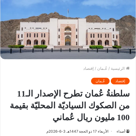
الرئيسية
/
عُـمان
/
إقتصاد
إقتصاد
عُـمان
سلطنةُ عُمان تطرح الإصدار الـ11
من الصكوك السياديّة المحليّة بقيمة
100 مليون ريال عُماني
أصداء
الأربعاء 17 ذو الحجة 1447هـ 3-6-2026م