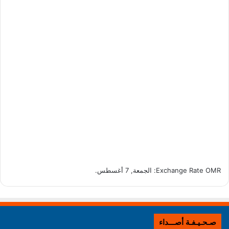
OMR
Exchange Rate
: الجمعة, 7 أغسطس.
صـحـيـفـة أصـــداء