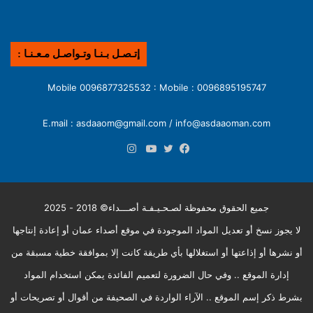
إتـصـل بـنـا وتـواصـل مـعـنـا :
0096895195747 : Mobile 0096877325532 : Mobile
E.mail : asdaaom@gmail.com / info@asdaaoman.com
انستقرام
فيسبوك
تويتر
يوتيوب
جميع الحقوق محفوظة لصـحـيـفـة أصـــداء© 2018 - 2025
لا يجوز نسخ أو تعديل المواد الموجودة في موقع أصداء عمان أو إعادة إنتاجها
أو نشرها أو إذاعتها أو استغلالها بأي طريقة كانت إلا بموافقة خطية مسبقة من
إدارة الموقع .. وفي حال الضرورة لتعميم الفائدة يمكن استخدام المواد
بشرط ذكر إسم الموقع .. الآراء الواردة في الصحيفة من أقوال أو تصريحات أو