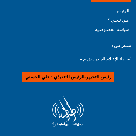
| الرئيسية
| مـن نـحـن ؟
| سياسة الخصـوصـية
تصـدر عـن :
أصــداء للإعـلام الجـديـد ش.م.م
رئيس التحرير-الرئيس التنفيذي : علي الحسني