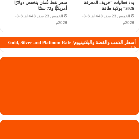
بدء فعاليات “خريف المعرفة
سعر نفط عُمان ينخفض دولارًا
2026” بولاية طاقة
أمريكيًّا و72 سنتًا
الخميس 23 صفر 1448هـ 6-8-
الخميس 23 صفر 1448هـ 6-8-
2026م
2026م
أسعار الذهب والفضة والبلاتينيوم/ Gold, Silver and Platinum Rate