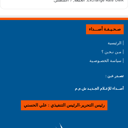
OMR
Exchange Rate
: الجمعة, 7 أغسطس.
صـحـيـفـة أصـــداء
| الرئيسية
| مـن نـحـن ؟
| سياسة الخصـوصـية
تصـدر عـن :
أصــداء للإعـلام الجـديـد ش.م.م
رئيس التحرير-الرئيس التنفيذي : علي الحسني