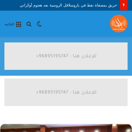
حريق بمصفاة نفط في ياروسلافل الروسية بعد هجوم أوكراني
الوضع
بحث
القائمة
المظلم
عن