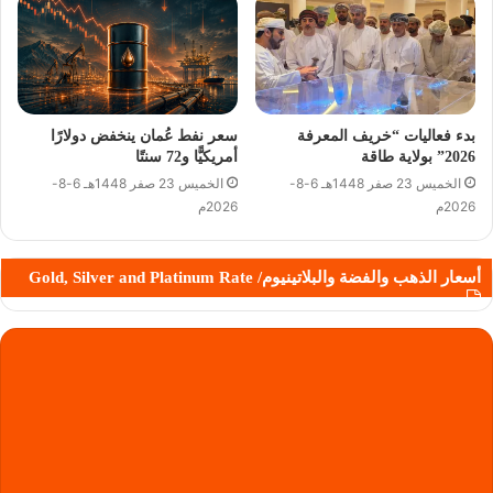
بدء فعاليات “خريف المعرفة
سعر نفط عُمان ينخفض دولارًا
2026” بولاية طاقة
أمريكيًّا و72 سنتًا
الخميس 23 صفر 1448هـ 6-8-
الخميس 23 صفر 1448هـ 6-8-
2026م
2026م
أسعار الذهب والفضة والبلاتينيوم/ Gold, Silver and Platinum Rate